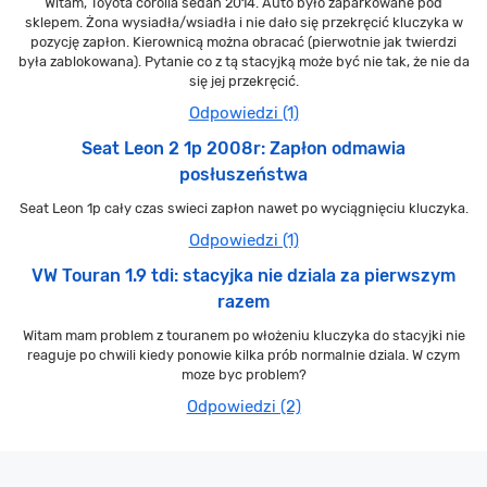
Witam, Toyota corolla sedan 2014. Auto było zaparkowane pod
sklepem. Żona wysiadła/wsiadła i nie dało się przekręcić kluczyka w
pozycję zapłon. Kierownicą można obracać (pierwotnie jak twierdzi
była zablokowana). Pytanie co z tą stacyjką może być nie tak, że nie da
się jej przekręcić.
Odpowiedzi (1)
Seat Leon 2 1p 2008r: Zapłon odmawia
posłuszeństwa
Seat Leon 1p cały czas swieci zapłon nawet po wyciągnięciu kluczyka.
Odpowiedzi (1)
VW Touran 1.9 tdi: stacyjka nie dziala za pierwszym
razem
Witam mam problem z touranem po włożeniu kluczyka do stacyjki nie
reaguje po chwili kiedy ponowie kilka prób normalnie dziala. W czym
moze byc problem?
Odpowiedzi (2)