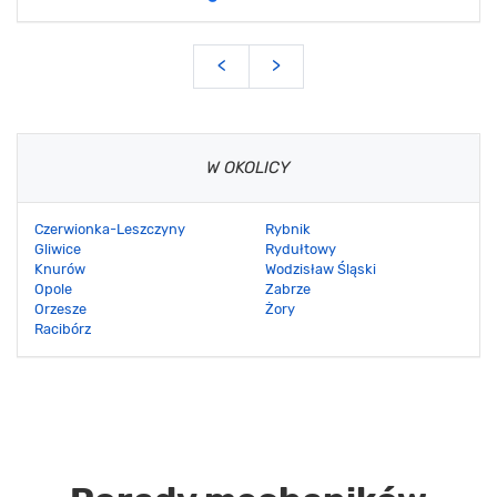
<
>
W OKOLICY
Czerwionka-Leszczyny
Rybnik
Gliwice
Rydułtowy
Knurów
Wodzisław Śląski
Opole
Zabrze
Orzesze
Żory
Racibórz