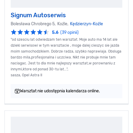
Signum Autoserwis
Bolesława Chrobrego 5, Koźle,
Kędzierzyn-Koźle
5.6
(39 opinii)
"od szesciu lat odwiedzam ten warsztat. Moje auto ma 14 lat ale
dzieki serwisowi w tym warsztacie , moge dalej cieszyc sie jazda
moim samochodzikiem. Dobrze radza, szybko naprawiaja. Obsluga
bardzo mila,profesjonalna i uczciwa. Nikt nie probuje mnie tam
naciagac. Jest to dla mnie najlepszy warsztat,w porownaniu z
innymi,ktore od ponad 30-tu lat...",
sasza, Opel Astra II
Warsztat nie udostępnia kalendarza online.