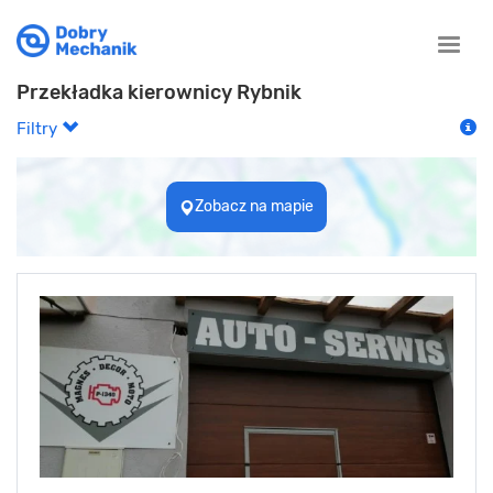
Toggle
naviga
Przekładka kierownicy Rybnik
Filtry
Zobacz na mapie