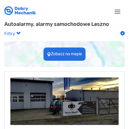
Toggle
naviga
Autoalarmy, alarmy samochodowe Leszno
Filtry
Zobacz na mapie