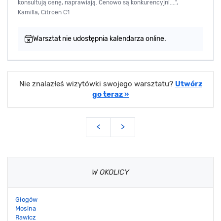
konsultują cenę, naprawiają. Cenowo są konkurencyjni....",
Kamilla, Citroen C1
Warsztat nie udostępnia kalendarza online.
Nie znalazłeś wizytówki swojego warsztatu?
Utwórz
go teraz »
<
>
W OKOLICY
Głogów
Mosina
Rawicz