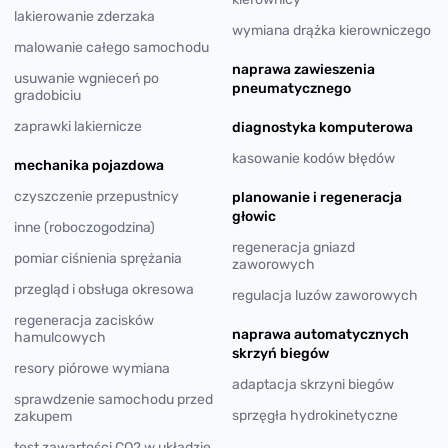
lakierowanie zderzaka
wymiana drążka kierowniczego
malowanie całego samochodu
naprawa zawieszenia
usuwanie wgnieceń po
pneumatycznego
gradobiciu
zaprawki lakiernicze
diagnostyka komputerowa
kasowanie kodów błędów
mechanika pojazdowa
czyszczenie przepustnicy
planowanie i regeneracja
głowic
inne (roboczogodzina)
regeneracja gniazd
pomiar ciśnienia sprężania
zaworowych
przegląd i obsługa okresowa
regulacja luzów zaworowych
regeneracja zacisków
naprawa automatycznych
hamulcowych
skrzyń biegów
resory piórowe wymiana
adaptacja skrzyni biegów
sprawdzenie samochodu przed
sprzęgła hydrokinetyczne
zakupem
test zawartości CO2 w układzie