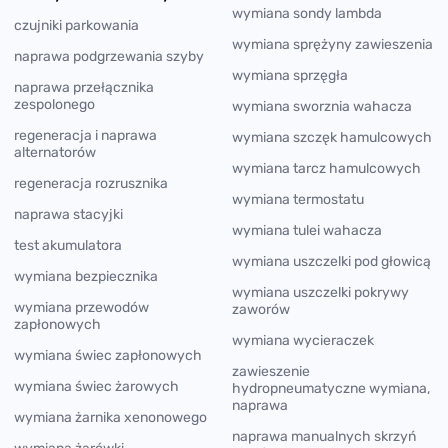
wymiana sondy lambda
czujniki parkowania
wymiana sprężyny zawieszenia
naprawa podgrzewania szyby
wymiana sprzęgła
naprawa przełącznika
zespolonego
wymiana sworznia wahacza
regeneracja i naprawa
wymiana szczęk hamulcowych
alternatorów
wymiana tarcz hamulcowych
regeneracja rozrusznika
wymiana termostatu
naprawa stacyjki
wymiana tulei wahacza
test akumulatora
wymiana uszczelki pod głowicą
wymiana bezpiecznika
wymiana uszczelki pokrywy
wymiana przewodów
zaworów
zapłonowych
wymiana wycieraczek
wymiana świec zapłonowych
zawieszenie
wymiana świec żarowych
hydropneumatyczne wymiana,
naprawa
wymiana żarnika xenonowego
naprawa manualnych skrzyń