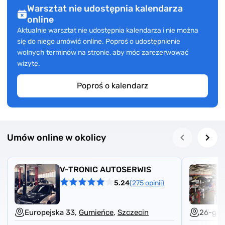
Warsztat nie udostępnia kalendarza
online
Aktualnie warsztat nie udostępnia kalendarza i nie można
się do niego umówić online. Poproś o udostępnienie
wolnych terminów na stronie, aby móc zarezerwować
wizytę.
Poproś o kalendarz
Umów online w okolicy
V-TRONIC AUTOSERWIS
5.24
(275 opinii)
Europejska 33,
Gumieńce
,
Szczecin
26-go 