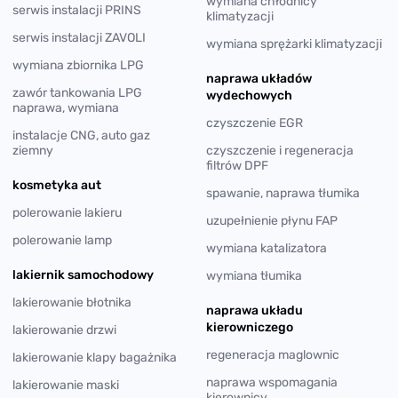
wymiana chłodnicy
serwis instalacji PRINS
klimatyzacji
serwis instalacji ZAVOLI
wymiana sprężarki klimatyzacji
wymiana zbiornika LPG
naprawa układów
zawór tankowania LPG
wydechowych
naprawa, wymiana
czyszczenie EGR
instalacje CNG, auto gaz
ziemny
czyszczenie i regeneracja
filtrów DPF
kosmetyka aut
spawanie, naprawa tłumika
polerowanie lakieru
uzupełnienie płynu FAP
polerowanie lamp
wymiana katalizatora
lakiernik samochodowy
wymiana tłumika
lakierowanie błotnika
naprawa układu
kierowniczego
lakierowanie drzwi
regeneracja maglownic
lakierowanie klapy bagażnika
naprawa wspomagania
lakierowanie maski
kierownicy