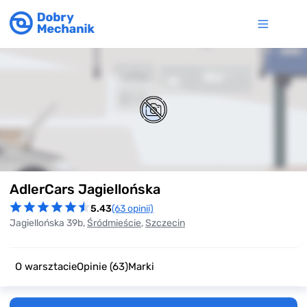
Item
AdlerCars Jagiellońska
1
of
5.43
(63 opinii)
0
Jagiellońska 39b,
Śródmieście
,
Szczecin
O warsztacie
Opinie
(63)
Marki