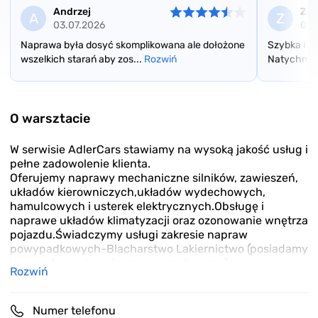
Andrzej
Zad
A
Z
03.07.2026
07.
Naprawa była dosyć skomplikowana ale dołożone
Szybka i s
wszelkich starań aby zos...
Rozwiń
Natychmias
Item
1
of
O warsztacie
3
W serwisie AdlerCars stawiamy na wysoką jakość usług i
pełne zadowolenie klienta.
Oferujemy naprawy mechaniczne silników, zawieszeń,
układów kierowniczych,układów wydechowych,
hamulcowych i usterek elektrycznych.Obsługę i
naprawe układów klimatyzacji oraz ozonowanie wnętrza
pojazdu.Świadczymy usługi zakresie napraw
powypadkowych-Blacharstwo Lakiernictwo (posiadamy
komorę bezpyłową i ramę geometryczną)
Rozwiń
Naprawy są wykonywane kompleksowo, a przede
wszystkim solidnie.
Klient zostawiając u nas samochód może być pewien
Numer telefonu