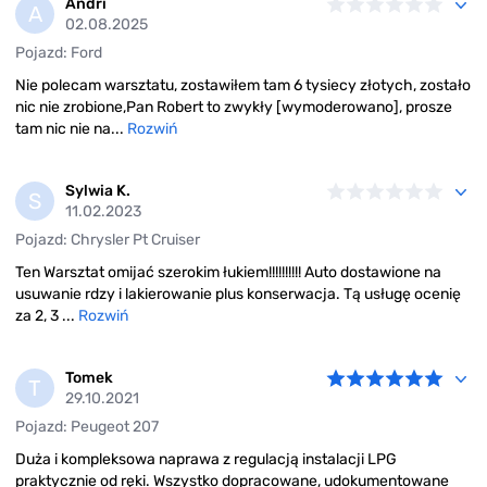
Andri
A
02.08.2025
Pojazd: Ford
Nie polecam warsztatu, zostawiłem tam 6 tysiecy złotych, zostało
nic nie zrobione,Pan Robert to zwykły [wymoderowano], prosze
tam nic nie na...
Rozwiń
Sylwia K.
S
11.02.2023
Pojazd: Chrysler Pt Cruiser
Ten Warsztat omijać szerokim łukiem!!!!!!!!!! Auto dostawione na
usuwanie rdzy i lakierowanie plus konserwacja. Tą usługę ocenię
za 2, 3 ...
Rozwiń
Tomek
T
29.10.2021
Pojazd: Peugeot 207
Duża i kompleksowa naprawa z regulacją instalacji LPG
praktycznie od ręki. Wszystko dopracowane, udokumentowane