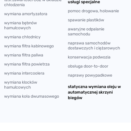
usługi specjalne
chłodzenia
pomoc drogowa, holowanie
wymiana amortyzatora
spawanie plastików
wymiana bębnów
hamulcowych
awaryjne odpalanie
samochodu
wymiana chłodnicy
naprawa samochodów
wymiana filtra kabinowego
dostawczych i ciężarowych
wymiana filtra paliwa
konserwacja podwozia
wymiana filtra powietrza
obsługa door-to-door
wymiana intercoolera
naprawy powypadkowe
wymiana klocków
statyczna wymiana oleju w
hamulcowych
automatycznej skrzyni
wymiana koła dwumasowego
biegów