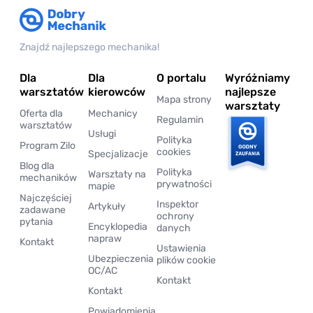
Znajdź najlepszego mechanika!
Dla
Dla
O portalu
Wyróżniamy
warsztatów
kierowców
najlepsze
Mapa strony
warsztaty
Oferta dla
Mechanicy
Regulamin
warsztatów
Usługi
Polityka
Program Zilo
cookies
Specjalizacje
Blog dla
Polityka
Warsztaty na
mechaników
prywatności
mapie
Najczęściej
Inspektor
Artykuły
zadawane
ochrony
pytania
Encyklopedia
danych
napraw
Kontakt
Ustawienia
Ubezpieczenia
plików cookie
OC/AC
Kontakt
Kontakt
Powiadomienia