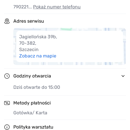
profesjonalnej obsługi i fachowej naprawy
Oferujemy kredyty ratalne na wykonane usługi.
790221...
Pokaż numer telefonu
Pon-Pt 8.00-17.00 Sob: 8,00-14,00
Adres serwisu
Jagiellońska 39b
,
70-382
,
Szczecin
Zobacz na mapie
Godziny otwarcia
Dziś otwarte do 15:00
Metody płatności
Gotówka
/ Karta
Polityka warsztatu