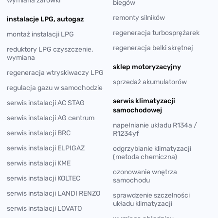
wymiana żarówki
biegów
remonty silników
instalacje LPG, autogaz
regeneracja turbosprężarek
montaż instalacji LPG
regeneracja belki skrętnej
reduktory LPG czyszczenie,
wymiana
sklep motoryzacyjny
regeneracja wtryskiwaczy LPG
sprzedaż akumulatorów
regulacja gazu w samochodzie
serwis klimatyzacji
serwis instalacji AC STAG
samochodowej
serwis instalacji AG centrum
napełnianie układu R134a /
serwis instalacji BRC
R1234yf
serwis instalacji ELPIGAZ
odgrzybianie klimatyzacji
(metoda chemiczna)
serwis instalacji KME
ozonowanie wnętrza
serwis instalacji KOLTEC
samochodu
serwis instalacji LANDI RENZO
sprawdzenie szczelności
układu klimatyzacji
serwis instalacji LOVATO