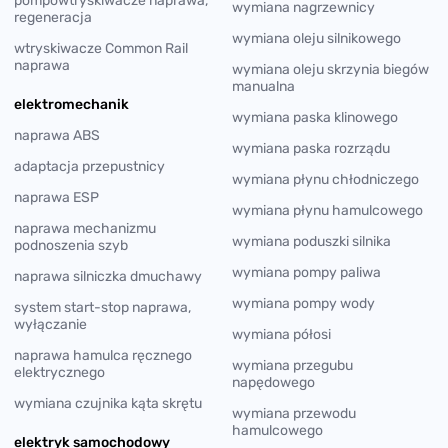
pompowtryskiwacze naprawa,
wymiana nagrzewnicy
regeneracja
wymiana oleju silnikowego
wtryskiwacze Common Rail
naprawa
wymiana oleju skrzynia biegów
manualna
elektromechanik
wymiana paska klinowego
naprawa ABS
wymiana paska rozrządu
adaptacja przepustnicy
wymiana płynu chłodniczego
naprawa ESP
wymiana płynu hamulcowego
naprawa mechanizmu
wymiana poduszki silnika
podnoszenia szyb
wymiana pompy paliwa
naprawa silniczka dmuchawy
wymiana pompy wody
system start-stop naprawa,
wyłączanie
wymiana półosi
naprawa hamulca ręcznego
wymiana przegubu
elektrycznego
napędowego
wymiana czujnika kąta skrętu
wymiana przewodu
hamulcowego
elektryk samochodowy