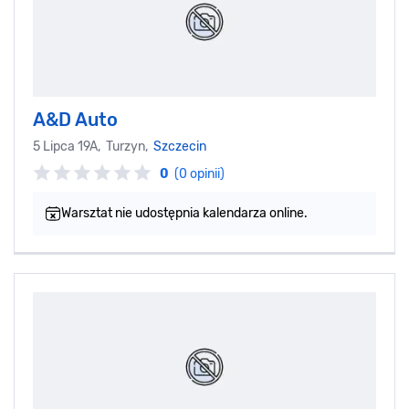
A&D Auto
5 Lipca 19A, Turzyn,
Szczecin
0
(0 opinii)
Warsztat nie udostępnia kalendarza online.