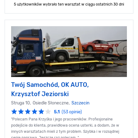
5 użytkowników wybrało ten warsztat
w ciągu ostatnich 30 dni
Twój Samochód, OK AUTO,
Krzysztof Jeziorski
Struga 10, Osiedle Słoneczne,
Szczecin
5.1
(53 opinie)
"Polecam Pana Krzyśka i jego pracowników. Profesjonalne
podejście do klienta, prawidłowa ocena usterki, a dodam, że w
innych warsztatach mieli z tym problem. Szybka i w rozsądnej
cenie naprawa. Jeszcze raz polecam. ",