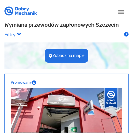
Toggle
naviga
Wymiana przewodów zapłonowych Szczecin
Filtry
Zobacz na mapie
Promowany