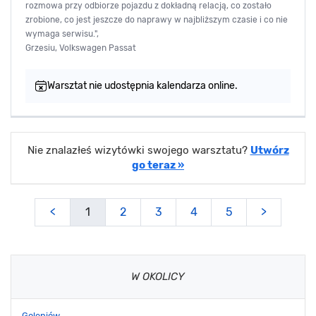
rozmowa przy odbiorze pojazdu z dokładną relacją, co zostało
zrobione, co jest jeszcze do naprawy w najbliższym czasie i co nie
wymaga serwisu.",
Grzesiu, Volkswagen Passat
Warsztat nie udostępnia kalendarza online.
Nie znalazłeś wizytówki swojego warsztatu?
Utwórz
go teraz »
<
1
2
3
4
5
>
W OKOLICY
Goleniów