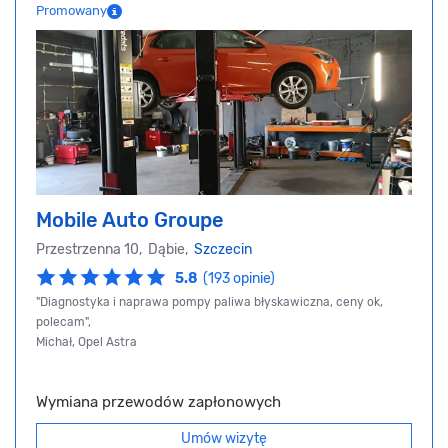
Promowany
Mobile Auto Groupe
Przestrzenna 10, Dąbie,
Szczecin
5.8
(193 opinie)
"Diagnostyka i naprawa pompy paliwa błyskawiczna, ceny ok,
polecam",
Michał, Opel Astra
Wymiana przewodów zapłonowych
Umów wizytę