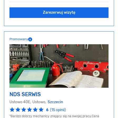
Zarezerwuj wizytę
Promowany
NDS SERWIS
Ustowo 40E, Ustowo,
Szczecin
6
(15 opinii)
"Bardzo dobrzy mechanicy znający się na swojej pracy.Cena