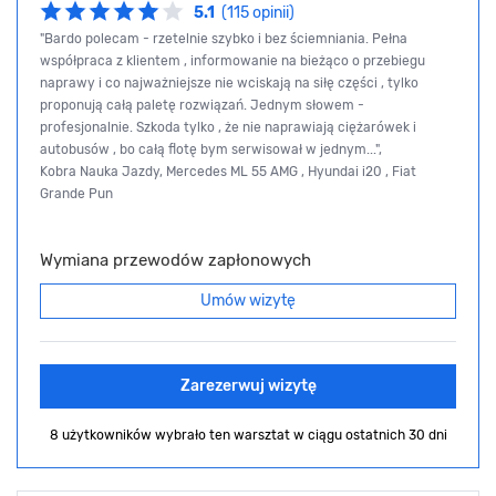
5.1
(115 opinii)
"Bardo polecam - rzetelnie szybko i bez ściemniania. Pełna
współpraca z klientem , informowanie na bieżąco o przebiegu
naprawy i co najważniejsze nie wciskają na siłę części , tylko
proponują całą paletę rozwiązań. Jednym słowem -
profesjonalnie. Szkoda tylko , że nie naprawiają ciężarówek i
autobusów , bo całą flotę bym serwisował w jednym...",
Kobra Nauka Jazdy, Mercedes ML 55 AMG , Hyundai i20 , Fiat
Grande Pun
Wymiana przewodów zapłonowych
Umów wizytę
Zarezerwuj wizytę
8 użytkowników wybrało ten warsztat
w ciągu ostatnich 30 dni