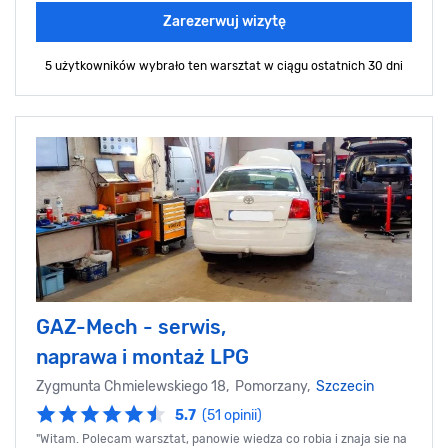
Zarezerwuj wizytę
5 użytkowników wybrało ten warsztat
w ciągu ostatnich 30 dni
GAZ-Mech - serwis,
naprawa i montaż LPG
Zygmunta Chmielewskiego 18, Pomorzany,
Szczecin
5.7
(51 opinii)
"Witam. Polecam warsztat, panowie wiedza co robia i znaja sie na