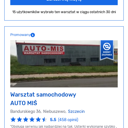
15 użytkowników wybrało ten warsztat
w ciągu ostatnich 30 dni
Promowany
Warsztat samochodowy
AUTO MIŚ
Bandurskiego 36, Niebuszewo,
Szczecin
5.5
(458 opinii)
"Obsługa serwisu jak najbardziej na tak. Usterki wykonane szybko ,