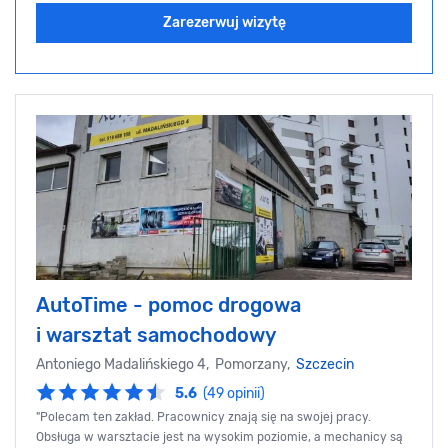
Zarezerwuj wizytę
AutoTime - pomoc drogowa
i warsztat samochodowy
Antoniego Madalińskiego 4, Pomorzany,
Szczecin
5.6
(49 opinii)
"Polecam ten zakład. Pracownicy znają się na swojej pracy.
Obsługa w warsztacie jest na wysokim poziomie, a mechanicy są