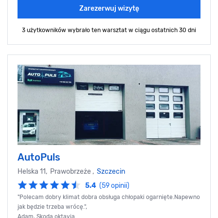
Zarezerwuj wizytę
3 użytkowników wybrało ten warsztat
w ciągu ostatnich 30 dni
AutoPuls
Helska 11, Prawobrzeże ,
Szczecin
5.4
(59 opinii)
"Polecam dobry klimat dobra obsługa chłopaki ogarnięte.Napewno
jak będzie trzeba wrócę.",
Adam, Skoda oktavia