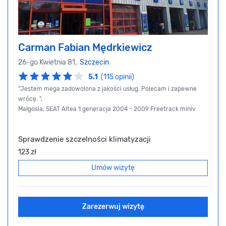
Carman Fabian Mędrkiewicz
26-go Kwietnia 81,
Szczecin
5.1
(115 opinii)
"Jestem mega zadowolona z jakości usług. Polecam i zapewne
wrócę. ",
Małgosia, SEAT Altea 1 generacja 2004 - 2009 Freetrack miniv
Sprawdzenie szczelności klimatyzacji
123 zł
Umów wizytę
Zarezerwuj wizytę