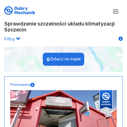
Toggle
naviga
Sprawdzenie szczelności układu klimatyzacji
Szczecin
Filtry
Zobacz na mapie
Promowany