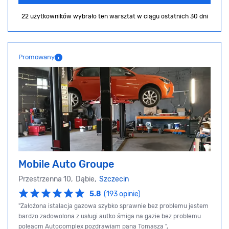
22 użytkowników wybrało ten warsztat
w ciągu ostatnich 30 dni
Promowany
Mobile Auto Groupe
Przestrzenna 10, Dąbie,
Szczecin
5.8
(193 opinie)
"Założona istalacja gazowa szybko sprawnie bez problemu jestem
bardzo zadowolona z usługi autko śmiga na gazie bez problemu
poleacm Autocomplex pozdrawiam pana Tomasza ",