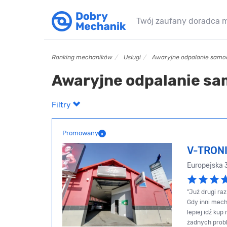
Twój zaufany doradca 
Ranking mechaników
Usługi
Awaryjne odpalanie sam
Awaryjne odpalanie s
Filtry
Promowany
V-TRON
Europejska
"Już drugi ra
Gdy inni mecha
lepiej idź kup
żadnych prob