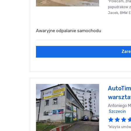
"Polecam, zna
papudrakow z 
Jacek, BMW E
Awaryjne odpalanie samochodu
Zare
AutoTim
warszt
Antoniego M
Szczecin
"Wizyta umówi