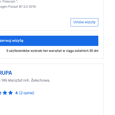
. Polecam ",
agen Passat B7 2,0 2014
Umów wizytę
zerwuj wizytę
5 użytkowników wybrało ten warsztat
w ciągu ostatnich 30 dni
RUPA
a 14b Warsztat nr4, Żelechowa,
6
(2 opinie)