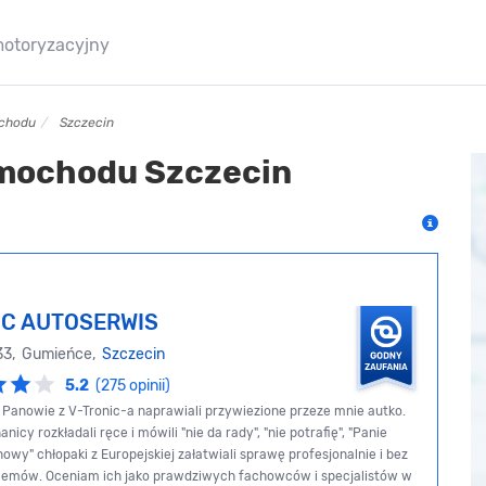
motoryzacyjny
ochodu
Szczecin
amochodu Szczecin
IC AUTOSERWIS
 33, Gumieńce,
Szczecin
5.2
(275 opinii)
z Panowie z V-Tronic-a naprawiali przywiezione przeze mnie autko.
nicy rozkładali ręce i mówili "nie da rady", "nie potrafię", "Panie
 nowy" chłopaki z Europejskiej załatwiali sprawę profesjonalnie i bez
lemów. Oceniam ich jako prawdziwych fachowców i specjalistów w