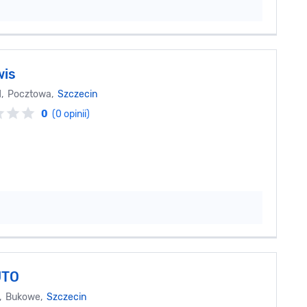
wis
1, Pocztowa,
Szczecin
0
(0 opinii)
UTO
9, Bukowe,
Szczecin