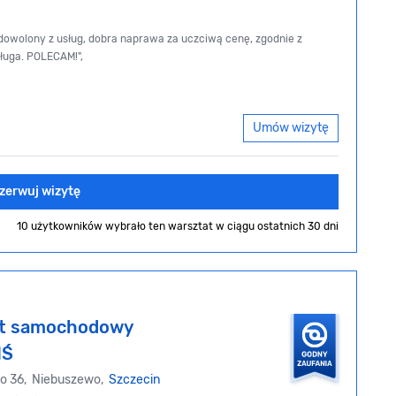
adowolony z usług, dobra naprawa za uczciwą cenę, zgodnie z
ługa. POLECAM!",
Umów wizytę
zerwuj wizytę
10 użytkowników wybrało ten warsztat
w ciągu ostatnich 30 dni
at samochodowy
IŚ
go 36, Niebuszewo,
Szczecin