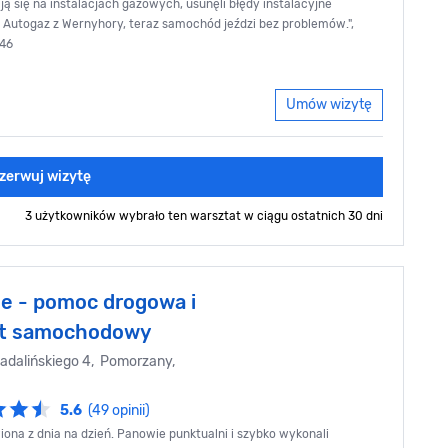
ją się na instalacjach gazowych, usunęli błędy instalacyjne
Autogaz z Wernyhory, teraz samochód jeździ bez problemów.",
46
Umów wizytę
zerwuj wizytę
3 użytkowników wybrało ten warsztat
w ciągu ostatnich 30 dni
e - pomoc drogowa i
at samochodowy
adalińskiego 4, Pomorzany,
5.6
(49 opinii)
ona z dnia na dzień. Panowie punktualni i szybko wykonali