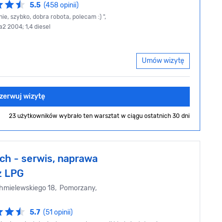
5.5
(458 opinii)
ie, szybko, dobra robota, polecam :) ",
a2 2004; 1,4 diesel
Umów wizytę
zerwuj wizytę
23 użytkowników wybrało ten warsztat
w ciągu ostatnich 30 dni
h - serwis, naprawa
ż LPG
hmielewskiego 18, Pomorzany,
5.7
(51 opinii)