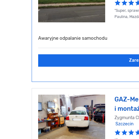
"Super, sprawn
Paulina, Mazd
Awaryjne odpalanie samochodu
Zare
GAZ-Mec
i monta
Zygmunta C
Szczecin