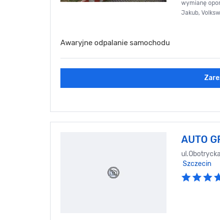
wymianę opon
Jakub, Volksw
Awaryjne odpalanie samochodu
Zare
AUTO G
ul.Obotryck
Szczecin