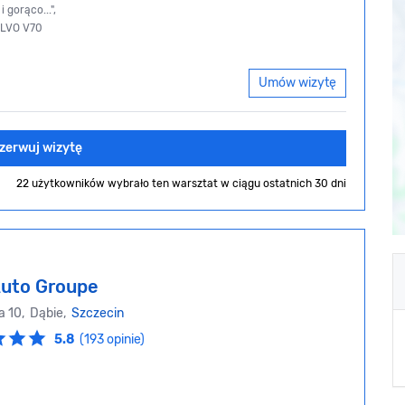
 gorąco...",
OLVO V70
Umów wizytę
zerwuj wizytę
22 użytkowników wybrało ten warsztat
w ciągu ostatnich 30 dni
Auto Groupe
a 10, Dąbie,
Szczecin
5.8
(193 opinie)