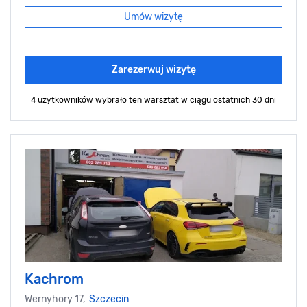
Umów wizytę
Zarezerwuj wizytę
4 użytkowników wybrało ten warsztat
w ciągu ostatnich 30 dni
Kachrom
Wernyhory 17,
Szczecin