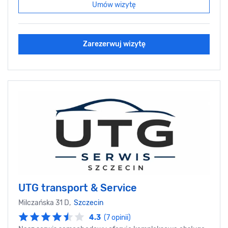
Umów wizytę
Zarezerwuj wizytę
UTG transport & Service
Milczańska 31 D,
Szczecin
4.3
(7 opinii)