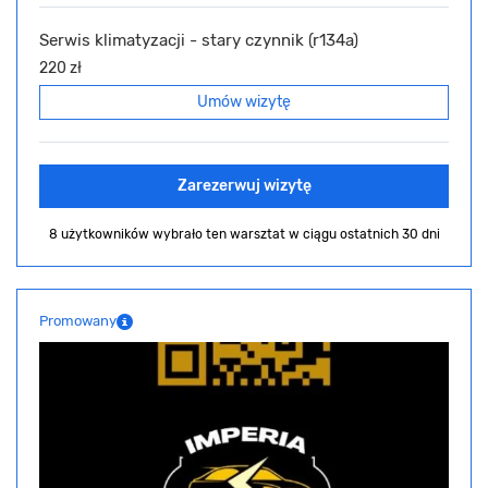
Serwis klimatyzacji - stary czynnik (r134a)
220 zł
Umów wizytę
Zarezerwuj wizytę
8 użytkowników wybrało ten warsztat
w ciągu ostatnich 30 dni
Promowany