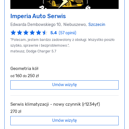
Imperia Auto Serwis
Edwarda Dembowskiego 10, Niebuszewo,
Szczecin
5.4
(57 opinii)
"Polecam, jestem bardzo zadowolony z obsługi. Wszystko poszło
szybko, sprawnie i bezproblemowo.",
mateusz, Dodge Charger 5.7
Geometria kół
160
250 zł
od
do
Umów wizytę
Serwis klimatyzacji - nowy czynnik (r1234yf)
270 zł
Umów wizytę