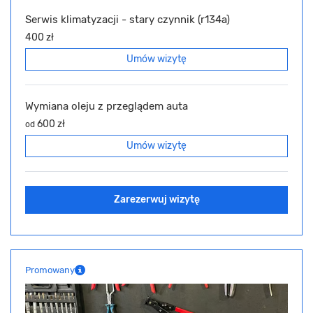
Serwis klimatyzacji - stary czynnik (r134a)
400 zł
Umów wizytę
Wymiana oleju z przeglądem auta
600 zł
od
Umów wizytę
Zarezerwuj wizytę
Promowany