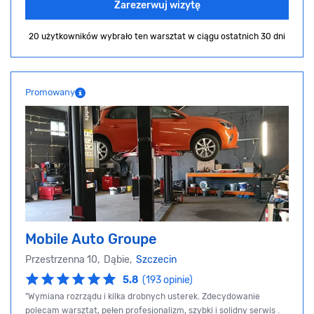
Zarezerwuj wizytę
20 użytkowników wybrało ten warsztat
w ciągu ostatnich 30 dni
Promowany
Mobile Auto Groupe
Przestrzenna 10, Dąbie,
Szczecin
5.8
(193 opinie)
"Wymiana rozrządu i kilka drobnych usterek. Zdecydowanie
polecam warsztat, pełen profesjonalizm, szybki i solidny serwis .