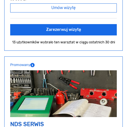
Umów wizytę
Zarezerwuj wizytę
13 użytkowników wybrało ten warsztat
w ciągu ostatnich 30 dni
Promowany
NDS SERWIS