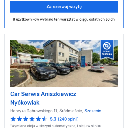
Zarezerwuj wizytę
8 użytkowników wybrało ten warsztat
w ciągu ostatnich 30 dni
Car Serwis Aniszkiewicz
Nyćkowiak
Henryka Dąbrowskiego 11, Śródmieście,
Szczecin
5.3
(240 opinii)
"Wymiana oleju w skrzyni automatycznej i oleju w silniku.