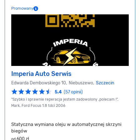
Promowany
Imperia Auto Serwis
Edwarda Dembowskiego 10, Niebuszewo,
Szczecin
5.4
(57 opinii)
"Szybko i sprawnie reperacja jestem zadowolony ,polecam !",
Mark, Ford Focus 1.8 tdci 2006
Statyczna wymiana oleju w automatycznej skrzyni
biegów
600 zł
od