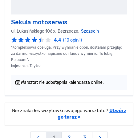
Sekula motoserwis
ul. Łukasińskiego 106b, Bezrzecze,
Szczecin
4.4
(10 opinii)
"Kompleksowa obsługa. Przy wymianie opon, dostałam przegląd
za darmo, wszystko napisane co i kiedy wymienić. To lubię.
Polecam.",
kajmanka, Toytoa
Warsztat nie udostępnia kalendarza online.
Nie znalazłeś wizytówki swojego warsztatu?
Utwórz
go teraz »
<
1
2
3
>