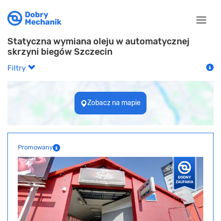
Toggle
naviga
Statyczna wymiana oleju w automatycznej
skrzyni biegów Szczecin
Filtry
Zobacz na mapie
Promowany