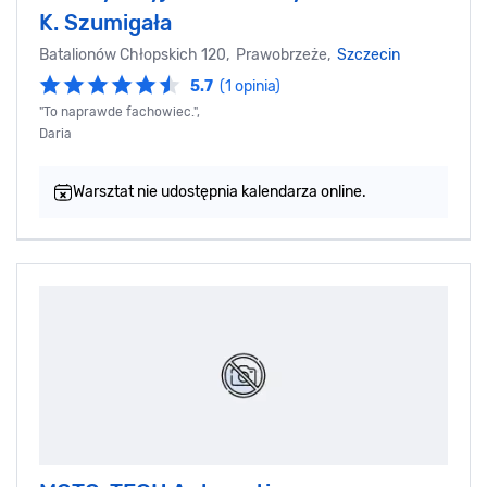
K. Szumigała
Batalionów Chłopskich 120, Prawobrzeże,
Szczecin
5.7
(1 opinia)
"To naprawde fachowiec.",
Daria
Warsztat nie udostępnia kalendarza online.