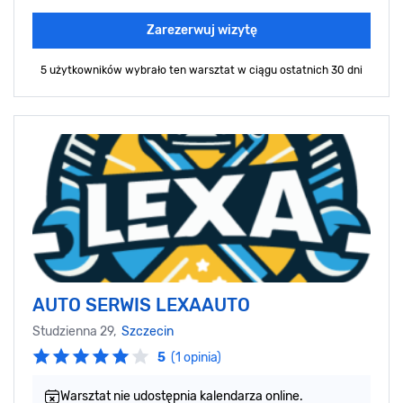
Zarezerwuj wizytę
5 użytkowników wybrało ten warsztat
w ciągu ostatnich 30 dni
AUTO SERWIS LEXAAUTO
Studzienna 29,
Szczecin
5
(1 opinia)
Warsztat nie udostępnia kalendarza online.