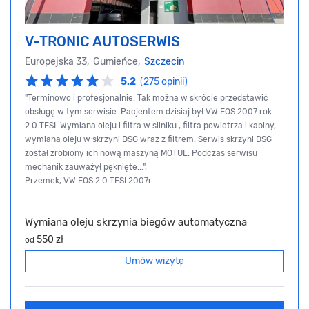
V-TRONIC AUTOSERWIS
Europejska 33, Gumieńce,
Szczecin
5.2
(275 opinii)
"Terminowo i profesjonalnie. Tak można w skrócie przedstawić
obsługę w tym serwisie. Pacjentem dzisiaj był VW EOS 2007 rok
2.0 TFSI. Wymiana oleju i filtra w silniku , filtra powietrza i kabiny,
wymiana oleju w skrzyni DSG wraz z filtrem. Serwis skrzyni DSG
został zrobiony ich nową maszyną MOTUL. Podczas serwisu
mechanik zauważył pęknięte...",
Przemek, VW EOS 2.0 TFSI 2007r.
Wymiana oleju skrzynia biegów automatyczna
550 zł
od
Umów wizytę