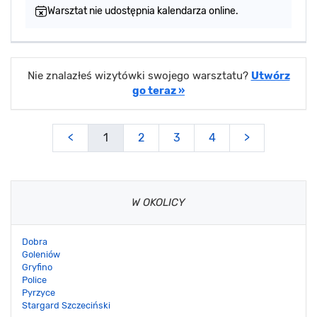
Warsztat nie udostępnia kalendarza online.
Nie znalazłeś wizytówki swojego warsztatu?
Utwórz
go teraz »
<
1
2
3
4
>
W OKOLICY
Dobra
Goleniów
Gryfino
Police
Pyrzyce
Stargard Szczeciński