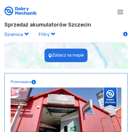
Toggle
naviga
Sprzedaż akumulatorów Szczecin
Dzielnica
Filtry
Zobacz na mapie
Promowany