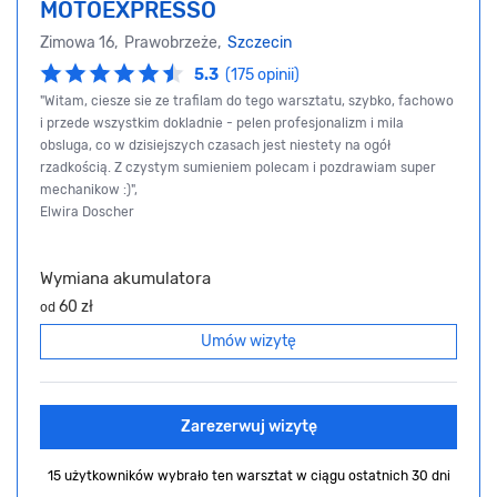
MOTOEXPRESSO
Zimowa 16, Prawobrzeże,
Szczecin
5.3
(175 opinii)
"Witam, ciesze sie ze trafilam do tego warsztatu, szybko, fachowo
i przede wszystkim dokladnie - pelen profesjonalizm i mila
obsluga, co w dzisiejszych czasach jest niestety na ogół
rzadkością. Z czystym sumieniem polecam i pozdrawiam super
mechanikow :)",
Elwira Doscher
Wymiana akumulatora
60 zł
od
Umów wizytę
Zarezerwuj wizytę
15 użytkowników wybrało ten warsztat
w ciągu ostatnich 30 dni