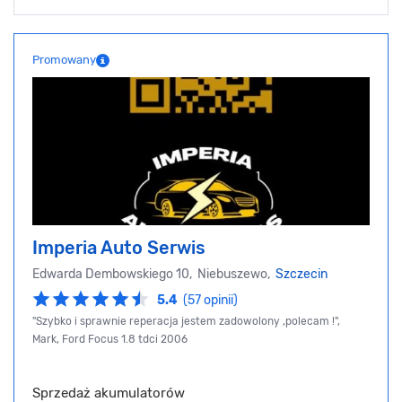
Promowany
Imperia Auto Serwis
Edwarda Dembowskiego 10, Niebuszewo,
Szczecin
5.4
(57 opinii)
"Szybko i sprawnie reperacja jestem zadowolony ,polecam !",
Mark, Ford Focus 1.8 tdci 2006
Sprzedaż akumulatorów