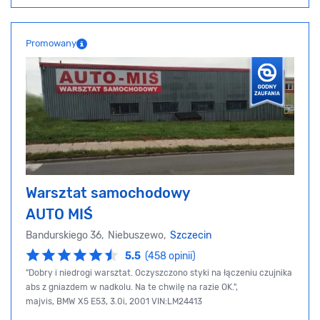
Promowany
Warsztat samochodowy
AUTO MIŚ
Bandurskiego 36, Niebuszewo,
Szczecin
5.5
(458 opinii)
"Dobry i niedrogi warsztat. Oczyszczono styki na łączeniu czujnika
abs z gniazdem w nadkolu. Na te chwilę na razie OK.",
majvis, BMW X5 E53, 3.0i, 2001 VIN:LM24413