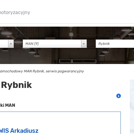
motoryzacyjny
MAN (9)
samochodowy MAN Rybnik, serwis pogwarancyjny
 Rybnik
rki MAN
WIS Arkadiusz