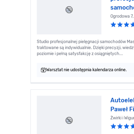
samoch
Ogrodowa 7
Studio profesjonalnej pielęgnacji samochodów Ma
traktowane są indywidualnie. Dzięki precyzji, wied
poziomie i pełną satysfakcję z osiągniętych...
Warsztat nie udostępnia kalendarza online.
Autoele
Paweł Fi
Żwirki i Wigu