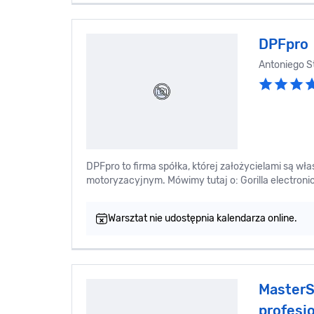
DPFpro
Antoniego S
DPFpro to firma spółka, której założycielami są właś
motoryzacyjnym. Mówimy tutaj o: Gorilla electroni
Warsztat nie udostępnia kalendarza online.
MasterS
profesjo