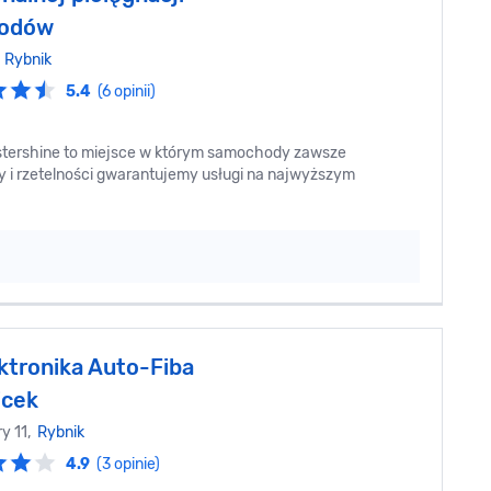
odów
,
Rybnik
5.4
(6 opinii)
stershine to miejsce w którym samochody zawsze
zy i rzetelności gwarantujemy usługi na najwyższym
ktronika Auto-Fiba
cek‎
ry 11,
Rybnik
4.9
(3 opinie)