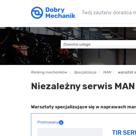
Twój zaufany doradca 
Dowolna usługa
Ranking mechaników
Specjalizacje
MAN
warsztat 
Niezależny serwis MAN
Warsztaty specjalizujące się w naprawach ma
Promowany
TIR SER