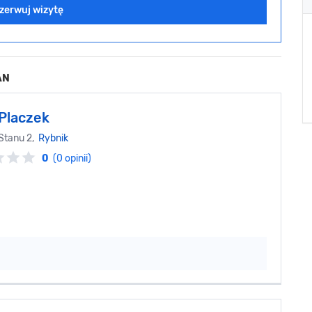
zerwuj wizytę
AN
Placzek
Stanu 2,
Rybnik
0
(0 opinii)