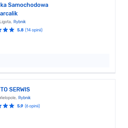
ika Samochodowa
arcalik
 Ligota,
Rybnik
5.8
(14 opinii)
TO SERWIS
Wielopole,
Rybnik
5.9
(6 opinii)