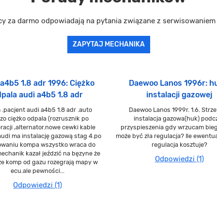
cy za darmo odpowiadają na pytania związane z serwisowanie
ZAPYTAJ MECHANIKA
a4b5 1.8 adr 1996: Ciężko
Daewoo Lanos 1996r: h
pala audi a4b5 1.8 adr
instalacji gazowej
 .pacjent audi a4b5 1.8 adr .auto
Daewoo Lanos 1999r. 1.6. Strze
zo ciężko odpala (rozrusznik po
instalacja gazowa(huk) podc
racji ,alternator.nowe cewki kable
przyspieszenia gdy wrzucam bieg
audi ma instalację gazową stag 4.po
może być zła regulacja? Ile ewentua
owaniu kompa wszystko wraca do
regulacja kosztuje?
echanik kazał jeździć na bęzyne że
Odpowiedzi (1)
e komp od gazu rozegrają mapy w
ecu.ale pewności...
Odpowiedzi (1)