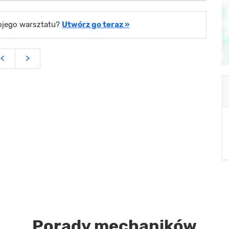
wojego warsztatu?
Utwórz go teraz »
<
>
Porady mechaników