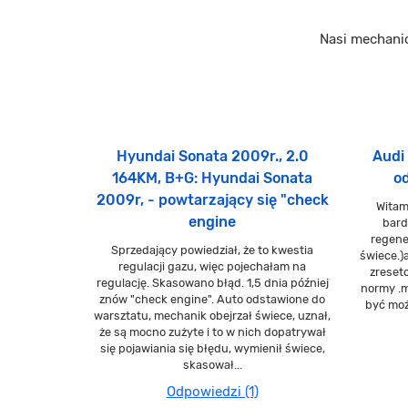
Nasi mechani
Hyundai Sonata 2009r., 2.0
Audi 
164KM, B+G: Hyundai Sonata
od
2009r, - powtarzający się "check
Witam
engine
bard
regene
Sprzedający powiedział, że to kwestia
świece.)
regulacji gazu, więc pojechałam na
zreset
regulację. Skasowano błąd. 1,5 dnia później
normy .m
znów "check engine". Auto odstawione do
być moż
warsztatu, mechanik obejrzał świece, uznał,
że są mocno zużyte i to w nich dopatrywał
się pojawiania się błędu, wymienił świece,
skasował...
Odpowiedzi (1)