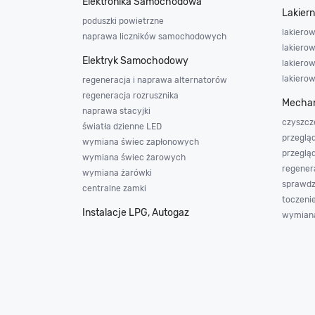
Elektronika Samochodowa
Lakier
poduszki powietrzne
lakierow
naprawa liczników samochodowych
lakierow
Elektryk Samochodowy
lakiero
lakiero
regeneracja i naprawa alternatorów
regeneracja rozrusznika
Mechan
naprawa stacyjki
czyszcz
światła dzienne LED
przeglą
wymiana świec zapłonowych
przeglą
wymiana świec żarowych
regener
wymiana żarówki
sprawdz
centralne zamki
toczeni
Instalacje LPG, Autogaz
wymiana