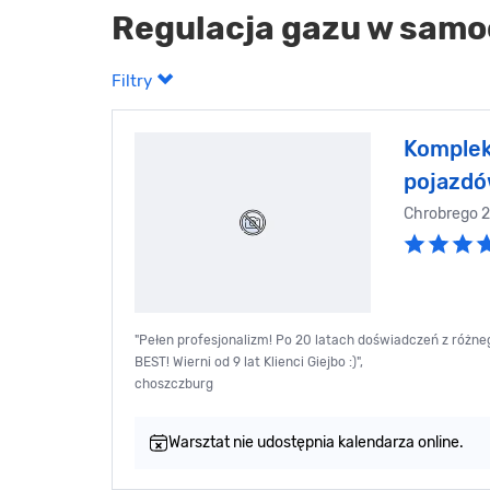
Regulacja gazu w samo
Filtry
Komple
pojazd
Chrobrego 
"Pełen profesjonalizm! Po 20 latach doświadczeń z różn
BEST! Wierni od 9 lat Klienci Giejbo :)",
choszczburg
Warsztat nie udostępnia kalendarza online.