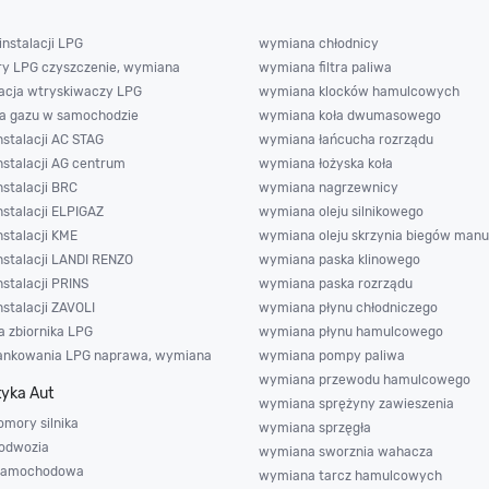
nstalacji LPG
wymiana chłodnicy
ry LPG czyszczenie, wymiana
wymiana filtra paliwa
acja wtryskiwaczy LPG
wymiana klocków hamulcowych
ja gazu w samochodzie
wymiana koła dwumasowego
nstalacji AC STAG
wymiana łańcucha rozrządu
nstalacji AG centrum
wymiana łożyska koła
nstalacji BRC
wymiana nagrzewnicy
nstalacji ELPIGAZ
wymiana oleju silnikowego
nstalacji KME
wymiana oleju skrzynia biegów manu
nstalacji LANDI RENZO
wymiana paska klinowego
nstalacji PRINS
wymiana paska rozrządu
nstalacji ZAVOLI
wymiana płynu chłodniczego
 zbiornika LPG
wymiana płynu hamulcowego
ankowania LPG naprawa, wymiana
wymiana pompy paliwa
wymiana przewodu hamulcowego
yka Aut
wymiana sprężyny zawieszenia
omory silnika
wymiana sprzęgła
odwozia
wymiana sworznia wahacza
 samochodowa
wymiana tarcz hamulcowych