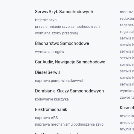
Serwis Szyb Samochodowych
montaż i
redukto
klejenie szyb
regener
przyciemnianie szyb samochodowych
regulac
wymiana szyby przedniej
serwis i
Blacharstwo Samochodowe
serwis i
serwis i
wymiana progów
serwis i
Car Audio, Nawigacje Samochodowe
serwis i
serwis i
Diesel Serwis
serwis i
naprawa pomp wtryskowych
serwis i
Dorabianie Kluczy Samochodowych
wymiana
zawór t
kodowanie kluczyka
Kosmet
Elektromechanik
mycie k
naprawa ABS
mycie p
naprawa mechanizmu podnoszenia szyb
myjnia