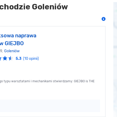
chodzie Goleniów
ksowa naprawa
ów GIEJBO
29,
Goleniów
5.3
(10 opinii)
ego typu warsztatami i mechanikami stwierdzamy: GIEJBO is THE