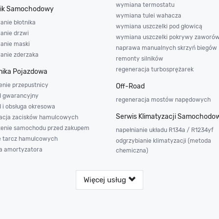
wymiana termostatu
nik Samochodowy
wymiana tulei wahacza
anie błotnika
wymiana uszczelki pod głowicą
anie drzwi
wymiana uszczelki pokrywy zaworó
wanie maski
naprawa manualnych skrzyń biegów
wanie zderzaka
remonty silników
regeneracja turbosprężarek
ika Pojazdowa
enie przepustnicy
Off-Road
d gwarancyjny
regeneracja mostów napędowych
d i obsługa okresowa
Serwis Klimatyzacji Samochodo
acja zacisków hamulcowych
enie samochodu przed zakupem
napełnianie układu R134a / R1234yf
e tarcz hamulcowych
odgrzybianie klimatyzacji (metoda
 amortyzatora
chemiczna)
Więcej usług