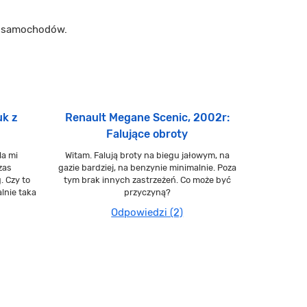
m samochodów.
uk z
Renault Megane Scenic, 2002r:
Falujące obroty
la mi
Witam. Falują broty na biegu jałowym, na
zas
gazie bardziej, na benzynie minimalnie. Poza
. Czy to
tym brak innych zastrzeżeń. Co może być
lnie taka
przyczyną?
Odpowiedzi (2)