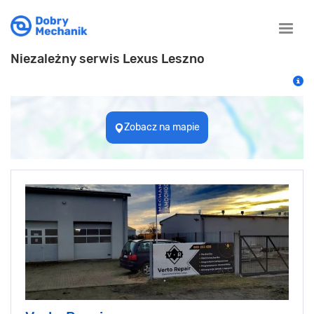
Toggle
naviga
Niezależny serwis Lexus Leszno
Zobacz na mapie