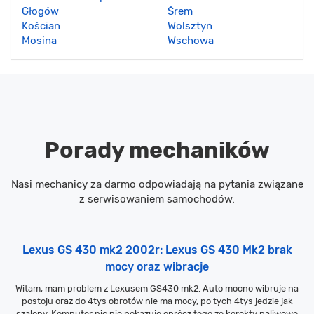
Głogów
Śrem
Kościan
Wolsztyn
Mosina
Wschowa
Porady mechaników
Nasi mechanicy za darmo odpowiadają na pytania związane
z serwisowaniem samochodów.
Lexus GS 430 mk2 2002r: Lexus GS 430 Mk2 brak
mocy oraz wibracje
Witam, mam problem z Lexusem GS430 mk2. Auto mocno wibruje na
postoju oraz do 4tys obrotów nie ma mocy, po tych 4tys jedzie jak
szalony. Komputer nic nie pokazuje oprócz tego ze korekty paliwowe