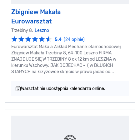
Zbigniew Makała
Eurowarsztat
Trzebiny 8,
Leszno
5.4
(24 opinie)
Eurowarsztat Makala Zakład Mechaniki Samochodowej
Zbigniew Makała Trzebiny 8, 64-100 Leszno FIRMA
ZNAJDUJE SIĘ W TRZEBINY 8 ok 12 km od LESZNA w
kierunku Wschowy. JAK DOJECHAĆ - ( w DŁUGICH
STARYCH na krzyżówce skręcić w prawo jadać od...
Warsztat nie udostępnia kalendarza online.