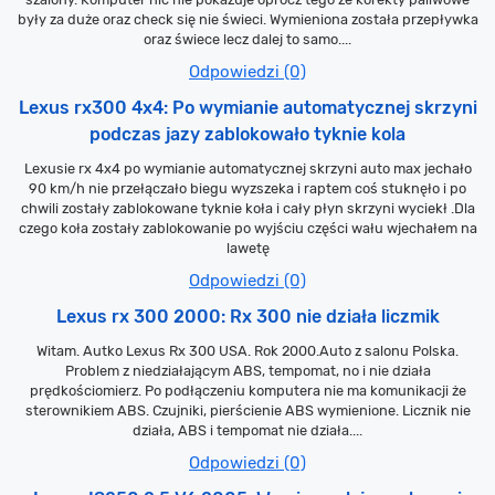
były za duże oraz check się nie świeci. Wymieniona została przepływka
oraz świece lecz dalej to samo....
Odpowiedzi (0)
Lexus rx300 4x4: Po wymianie automatycznej skrzyni
podczas jazy zablokowało tyknie kola
Lexusie rx 4x4 po wymianie automatycznej skrzyni auto max jechało
90 km/h nie przełączało biegu wyzszeka i raptem coś stuknęło i po
chwili zostały zablokowane tyknie koła i cały płyn skrzyni wyciekł .Dla
czego koła zostały zablokowanie po wyjściu części wału wjechałem na
lawetę
Odpowiedzi (0)
Lexus rx 300 2000: Rx 300 nie działa liczmik
Witam. Autko Lexus Rx 300 USA. Rok 2000.Auto z salonu Polska.
Problem z niedziałającym ABS, tempomat, no i nie działa
prędkościomierz. Po podłączeniu komputera nie ma komunikacji że
sterownikiem ABS. Czujniki, pierścienie ABS wymienione. Licznik nie
działa, ABS i tempomat nie działa....
Odpowiedzi (0)