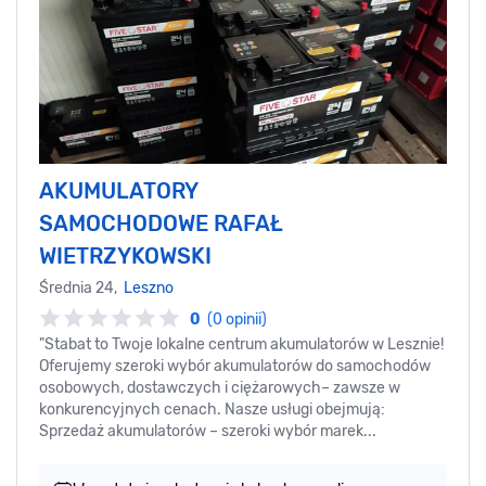
AKUMULATORY
SAMOCHODOWE RAFAŁ
WIETRZYKOWSKI
Średnia 24,
Leszno
0
(0 opinii)
"Stabat to Twoje lokalne centrum akumulatorów w Lesznie!
Oferujemy szeroki wybór akumulatorów do samochodów
osobowych, dostawczych i ciężarowych– zawsze w
konkurencyjnych cenach. Nasze usługi obejmują:
Sprzedaż akumulatorów – szeroki wybór marek...