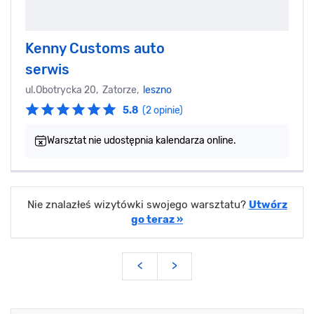
Kenny Customs auto
serwis
ul.Obotrycka 20, Zatorze,
leszno
5.8
(2 opinie)
Warsztat nie udostępnia kalendarza online.
Nie znalazłeś wizytówki swojego warsztatu?
Utwórz
go teraz »
<
>