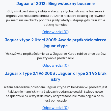
Jaguar xf 2012 : Bieg wsteczny buczenie
Gdy silnik jest zimny i wbije wsteczny słychać straszne buczenie i
drgania z przodu samochodu buczenie niekiedy pojawią się również
jak mam niskie obroty podczas jazdy wtedy ustępują gdy delikatnie
dotknę hamulca
Odpowiedzi (0)
Jaguar xtype 2.0tdci 2005: Awaria prędkościomierza
jaguar xtype
Wskazówka prędkościomierza w Jaguarze Xtype robi co chce oprócz
pokazywania prędkości?!
Odpowiedzi (0)
Jaguar x Type 2.1 V6 2003 : Jaguar x Type 2.1 V6 brak
iskry
Witam serdecznie posiadam Jaguar x type 2.1 benzyna v6 problem jest
taki że nie mam iskry na świecach dodam że cewki i świece nowe
bespieczniki ok wszystkie masy oczyszczone nie mam pojęcia co mu
jest pomuszcie
Odpowiedzi (0)