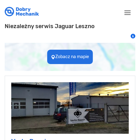
Toggle
naviga
Niezależny serwis Jaguar Leszno
Zobacz na mapie