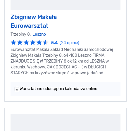
Zbigniew Makała
Eurowarsztat
Trzebiny 8,
Leszno
5.4
(24 opinie)
Eurowarsztat Makala Zakład Mechaniki Samochodowej
Zbigniew Makała Trzebiny 8, 64-100 Leszno FIRMA
ZNAJDUJE SIĘ W TRZEBINY 8 ok 12 km od LESZNA w
kierunku Wschowy. JAK DOJECHAĆ - ( w DŁUGICH
STARYCH na krzyżówce skręcić w prawo jadać od...
Warsztat nie udostępnia kalendarza online.