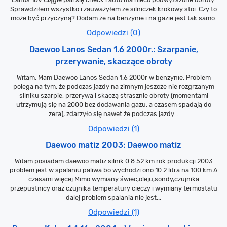
Sprawdziłem wszystko i zauważyłem że silniczek krokowy stoi. Czy to
może być przyczyną? Dodam że na benzynie i na gazie jest tak samo.
Odpowiedzi (0)
Daewoo Lanos Sedan 1.6 2000r.: Szarpanie,
przerywanie, skaczące obroty
Witam. Mam Daewoo Lanos Sedan 1.6 2000r w benzynie. Problem
polega na tym, że podczas jazdy na zimnym jeszcze nie rozgrzanym
silniku szarpie, przerywa i skaczą strasznie obroty (momentami
utrzymują się na 2000 bez dodawania gazu, a czasem spadają do
zera), zdarzyło się nawet że podczas jazdy...
Odpowiedzi (1)
Daewoo matiz 2003: Daewoo matiz
Witam posiadam daewoo matiz silnik 0.8 52 km rok produkcji 2003
problem jest w spalaniu paliwa bo wychodzi ono 10.2 litra na 100 km A
czasami więcej Mimo wymiany świec,oleju,sondy,czujnika
przepustnicy oraz czujnika temperatury cieczy i wymiany termostatu
dalej problem spalania nie jest...
Odpowiedzi (1)