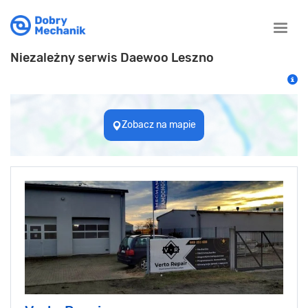
Toggle
naviga
Niezależny serwis Daewoo Leszno
Zobacz na mapie