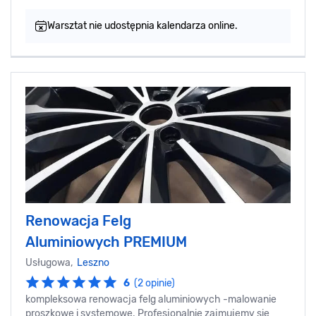
Warsztat nie udostępnia kalendarza online.
Renowacja Felg
Aluminiowych PREMIUM
Usługowa,
Leszno
6
(2 opinie)
kompleksowa renowacja felg aluminiowych -malowanie
proszkowe i systemowe. Profesjonalnie zajmujemy się