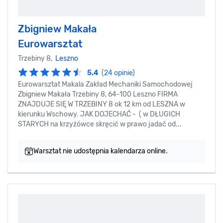
Zbigniew Makała
Eurowarsztat
Trzebiny 8,
Leszno
5.4
(24 opinie)
Eurowarsztat Makala Zakład Mechaniki Samochodowej
Zbigniew Makała Trzebiny 8, 64-100 Leszno FIRMA
ZNAJDUJE SIĘ W TRZEBINY 8 ok 12 km od LESZNA w
kierunku Wschowy. JAK DOJECHAĆ - ( w DŁUGICH
STARYCH na krzyżówce skręcić w prawo jadać od...
Warsztat nie udostępnia kalendarza online.