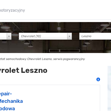
motoryzacyjny
Chevrolet (10)
ztat samochodowy Chevrolet Leszno, serwis pogwarancyjny
vrolet Leszno
pair-
Mechanika
odowa