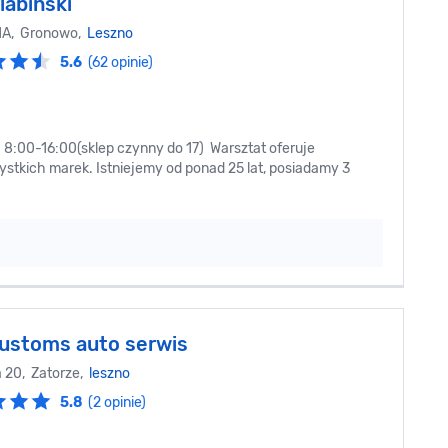
labiński
1A, Gronowo,
Leszno
5.6
(62 opinie)
 8:00-16:00(sklep czynny do 17) Warsztat oferuje
kich marek. Istniejemy od ponad 25 lat, posiadamy 3
ustoms auto serwis
a 20, Zatorze,
leszno
5.8
(2 opinie)