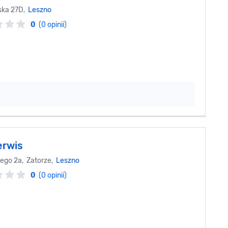
ska 27D,
Leszno
0
(0 opinii)
rwis
ego 2a, Zatorze,
Leszno
0
(0 opinii)