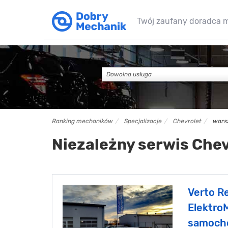
Twój zaufany doradca 
Dowolna usługa
Ranking mechaników
Specjalizacje
Chevrolet
wars
Niezależny serwis Che
Verto Re
Elektro
samoch