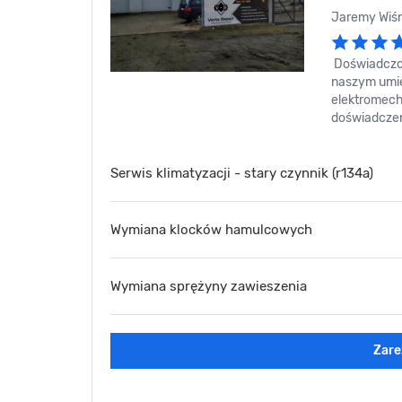
Jaremy Wiśn
Doświadczo
naszym umie
elektromecha
doświadczen
Serwis klimatyzacji - stary czynnik (r134a)
Wymiana klocków hamulcowych
Wymiana sprężyny zawieszenia
Zare