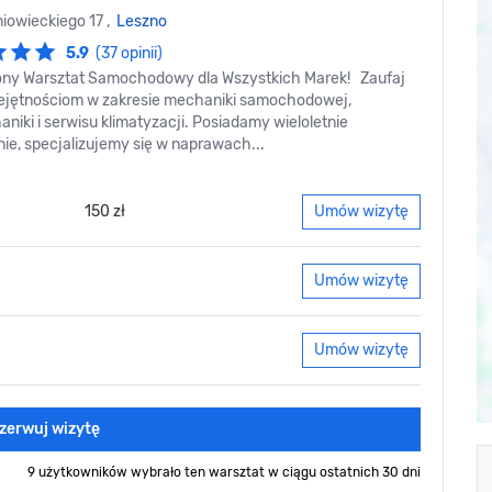
iowieckiego 17 ,
Leszno
5.9
(37 opinii)
ny Warsztat Samochodowy dla Wszystkich Marek! Zaufaj
jętnościom w zakresie mechaniki samochodowej,
niki i serwisu klimatyzacji. Posiadamy wieloletnie
ie, specjalizujemy się w naprawach...
150 zł
Umów wizytę
Umów wizytę
Umów wizytę
zerwuj wizytę
9 użytkowników wybrało ten warsztat
w ciągu ostatnich 30 dni