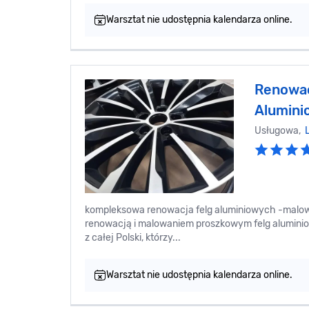
Warsztat nie udostępnia kalendarza online.
Renowac
Alumin
Usługowa,
kompleksowa renowacja felg aluminiowych -malowa
renowacją i malowaniem proszkowym felg aluminiow
z całej Polski, którzy...
Warsztat nie udostępnia kalendarza online.