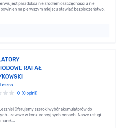
serwis jest paradoksalnie źródłem oszczędności a nie
 powinien na pierwszym miejscu stawiać bezpieczeństwo,
LATORY
HODOWE RAFAŁ
YKOWSKI
Leszno
0
(0 opinii)
Lesznie! Oferujemy szeroki wybór akumulatorów do
ch– zawsze w konkurencyjnych cenach. Nasze usługi
marek...