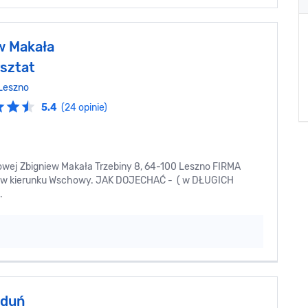
w Makała
sztat
Leszno
5.4
(24 opinie)
wej Zbigniew Makała Trzebiny 8, 64-100 Leszno FIRMA
 w kierunku Wschowy. JAK DOJECHAĆ - ( w DŁUGICH
.
oduń