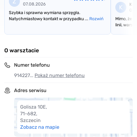
Z
07.08.2026
Kri
K
05.
Szybka i sprawna wymiana sprzęgła.
Natychmiastowy kontakt w przypadku ...
Rozwiń
Mimo, że po
linii, warszt
Item
1
of
O warsztacie
3
Numer telefonu
914227...
Pokaż numer telefonu
Adres serwisu
Golisza 10E
,
71-682
,
Szczecin
Zobacz na mapie