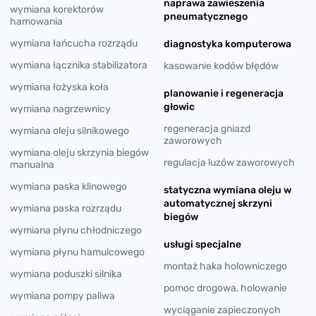
naprawa zawieszenia
wymiana korektorów
pneumatycznego
hamowania
wymiana łańcucha rozrządu
diagnostyka komputerowa
wymiana łącznika stabilizatora
kasowanie kodów błędów
wymiana łożyska koła
planowanie i regeneracja
głowic
wymiana nagrzewnicy
regeneracja gniazd
wymiana oleju silnikowego
zaworowych
wymiana oleju skrzynia biegów
regulacja luzów zaworowych
manualna
wymiana paska klinowego
statyczna wymiana oleju w
automatycznej skrzyni
wymiana paska rozrządu
biegów
wymiana płynu chłodniczego
usługi specjalne
wymiana płynu hamulcowego
montaż haka holowniczego
wymiana poduszki silnika
pomoc drogowa, holowanie
wymiana pompy paliwa
wyciąganie zapieczonych