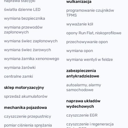
naprawa stacyjki
wulkanizacja
światła dzienne LED
programowanie czujników
TPMS
wymiana bezpiecznika
wyważanie kół
wymiana przewodów
zapłonowych
opony Run Flat, niskoprofilowe
wymiana świec zapłonowych
przechowywanie opon
wymiana świec żarowych
wymiana opon
wymiana żarnika xenonowego
wymiana wentyli w feldze
wymiana żarówki
zabezpieczenia
antykradzieżowe
centralne zamki
autoalarmy, alarmy
sklep motoryzacyjny
samochodowe
sprzedaż akumulatorów
naprawa układów
wydechowych
mechanika pojazdowa
czyszczenie EGR
czyszczenie przepustnicy
czyszczenie i regeneracja
pomiar ciśnienia sprężania