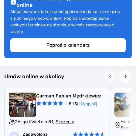
online
Aktualnie warsztat nie udostępnia kalendarza i nie można
się do niego umówić online. Poproś o udostępnienie
wolnych terminów na stronie, aby móc zarezerwować
wizytę.
Poproś o kalendarz
Umów online w okolicy
Carman Fabian Mędrkiewicz
5.13
(116 opinii)
26-go Kwietnia 81,
Szczecin
Henryk
Szczec
Zadowolona