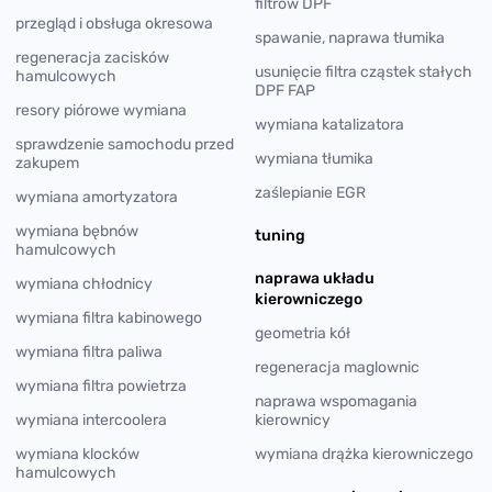
filtrów DPF
przegląd i obsługa okresowa
spawanie, naprawa tłumika
regeneracja zacisków
usunięcie filtra cząstek stałych
hamulcowych
DPF FAP
resory piórowe wymiana
wymiana katalizatora
sprawdzenie samochodu przed
wymiana tłumika
zakupem
zaślepianie EGR
wymiana amortyzatora
wymiana bębnów
tuning
hamulcowych
naprawa układu
wymiana chłodnicy
kierowniczego
wymiana filtra kabinowego
geometria kół
wymiana filtra paliwa
regeneracja maglownic
wymiana filtra powietrza
naprawa wspomagania
wymiana intercoolera
kierownicy
wymiana klocków
wymiana drążka kierowniczego
hamulcowych