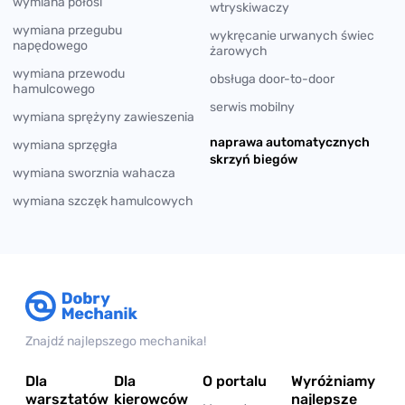
wymiana półosi
wtryskiwaczy
wymiana przegubu
wykręcanie urwanych świec
napędowego
żarowych
wymiana przewodu
obsługa door-to-door
hamulcowego
serwis mobilny
wymiana sprężyny zawieszenia
naprawa automatycznych
wymiana sprzęgła
skrzyń biegów
wymiana sworznia wahacza
wymiana szczęk hamulcowych
Znajdź najlepszego mechanika!
Dla
Dla
O portalu
Wyróżniamy
warsztatów
kierowców
najlepsze