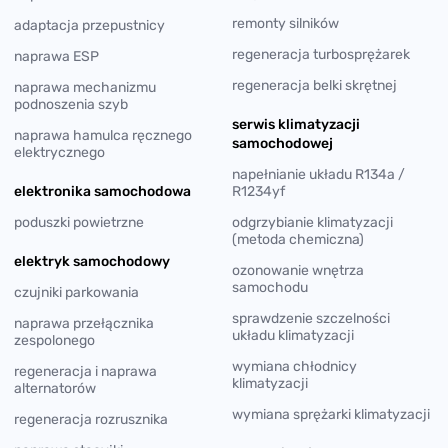
remonty silników
adaptacja przepustnicy
regeneracja turbosprężarek
naprawa ESP
regeneracja belki skrętnej
naprawa mechanizmu
podnoszenia szyb
serwis klimatyzacji
naprawa hamulca ręcznego
samochodowej
elektrycznego
napełnianie układu R134a /
elektronika samochodowa
R1234yf
poduszki powietrzne
odgrzybianie klimatyzacji
(metoda chemiczna)
elektryk samochodowy
ozonowanie wnętrza
samochodu
czujniki parkowania
sprawdzenie szczelności
naprawa przełącznika
układu klimatyzacji
zespolonego
wymiana chłodnicy
regeneracja i naprawa
klimatyzacji
alternatorów
wymiana sprężarki klimatyzacji
regeneracja rozrusznika