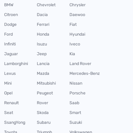
BMW
Chevrolet
Chrysler
Citroen
Dacia
Daewoo
Dodge
Ferrari
Fiat
Ford
Honda
Hyundai
Infiniti
Isuzu
Iveco
Jaguar
Jeep
Kia
Lamborghini
Lancia
Land Rover
Lexus
Mazda
Mercedes-Benz
Mini
Mitsubishi
Nissan
Opel
Peugeot
Porsche
Renault
Rover
Saab
Seat
Skoda
Smart
SsangYong
Subaru
Suzuki
Toyota
Triumph
Volkswagen