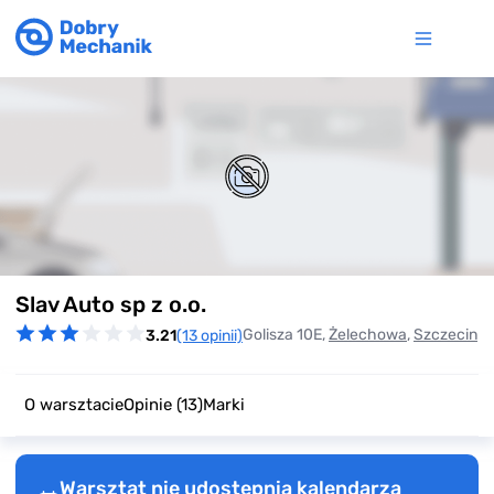
Item
Slav Auto sp z o.o.
1
of
Golisza 10E,
Żelechowa
,
Szczecin
3.21
(13 opinii)
0
O warsztacie
Opinie
(13)
Marki
Warsztat nie udostępnia kalendarza