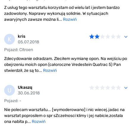
Z usług tego warsztatu korzystam od wielu lat i jestem bardzo
zadowolony. Naprawy wykonują solidnie. W sytuacjach
awaryjnych zawsze można li...
Rozwiń
kris
K
05.07.2018
Pojazd: Citroen
Zdecydowanie odradzam. Zleciłem wymianę opon. Na wejściu po
obejrzeniu moich opon (całoroczne Vredestein Quatrac 5) Pan
stwierdził, że są to...
Rozwiń
Ukaszq
U
30.06.2018
Pojazd: -
Nie polecam warsztatu... [wymoderowano] i nic wiecej.jadac na
warsztat poprosilem o spr sZczelnosci klimy i jej nabicie,zostala
ona nabita p...
Rozwiń