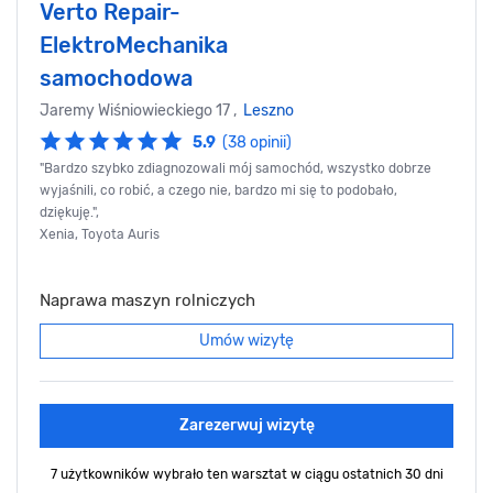
Verto Repair-
ElektroMechanika
samochodowa
Jaremy Wiśniowieckiego 17 ,
Leszno
5.9
(38 opinii)
"Bardzo szybko zdiagnozowali mój samochód, wszystko dobrze
wyjaśnili, co robić, a czego nie, bardzo mi się to podobało,
dziękuję.",
Xenia, Toyota Auris
Naprawa maszyn rolniczych
Umów wizytę
Zarezerwuj wizytę
7 użytkowników wybrało ten warsztat
w ciągu ostatnich 30 dni