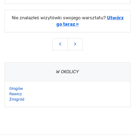
Nie znalazłeś wizytówki swojego warsztatu?
Utwórz
go teraz »
<
>
W OKOLICY
Głogów
Rawicz
Żmigród