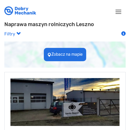
Toggle
naviga
Naprawa maszyn rolniczych Leszno
Filtry
Zobacz na mapie