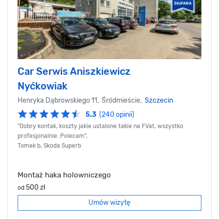
Car Serwis Aniszkiewicz
Nyćkowiak
Henryka Dąbrowskiego 11, Śródmieście,
Szczecin
5.3
(240 opinii)
"Dobry kontak, koszty jakie ustalone takie na FVat, wszystko
profesjonalnie. Polecam",
Tomek b, Skoda Superb
Montaż haka holowniczego
500 zł
od
Umów wizytę