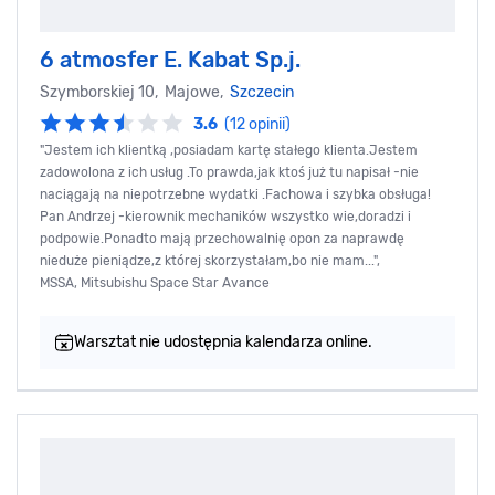
6 atmosfer E. Kabat Sp.j.
Szymborskiej 10, Majowe,
Szczecin
3.6
(12 opinii)
"Jestem ich klientką ,posiadam kartę stałego klienta.Jestem
zadowolona z ich usług .To prawda,jak ktoś już tu napisał -nie
naciągają na niepotrzebne wydatki .Fachowa i szybka obsługa!
Pan Andrzej -kierownik mechaników wszystko wie,doradzi i
podpowie.Ponadto mają przechowalnię opon za naprawdę
nieduże pieniądze,z której skorzystałam,bo nie mam...",
MSSA, Mitsubishu Space Star Avance
Warsztat nie udostępnia kalendarza online.