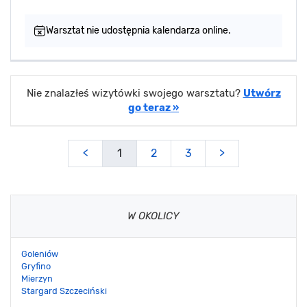
Warsztat nie udostępnia kalendarza online.
Nie znalazłeś wizytówki swojego warsztatu?
Utwórz
go teraz »
<
1
2
3
>
W OKOLICY
Goleniów
Gryfino
Mierzyn
Stargard Szczeciński