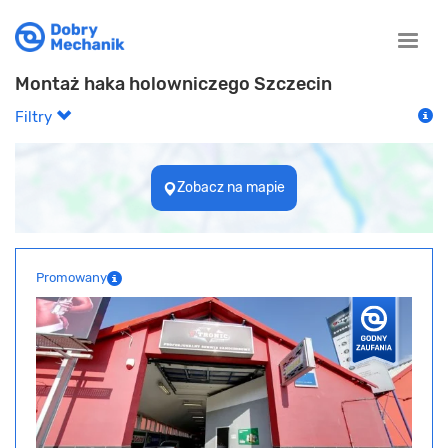
Toggle
naviga
Montaż haka holowniczego Szczecin
Filtry
Zobacz na mapie
Promowany