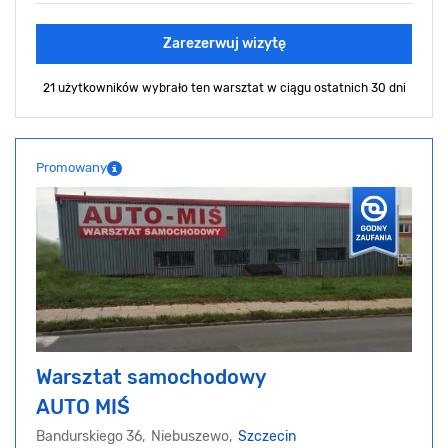
Zarezerwuj wizytę
21 użytkowników wybrało ten warsztat
w ciągu ostatnich 30 dni
Promowany
Warsztat samochodowy
AUTO MIŚ
Bandurskiego 36, Niebuszewo,
Szczecin