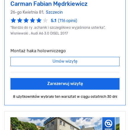
Carman Fabian Mędrkiewicz
26-go Kwietnia 81,
Szczecin
5.1
(116 opinii)
"Bardzo do ry .achanik i szczegółowo wyjaśniona usterka",
Wisniewski , Audi A6 3.0 DISEL 2017
Montaż haka holowniczego
Umów wizytę
Zarezerwuj wizytę
8 użytkowników wybrało ten warsztat
w ciągu ostatnich 30 dni