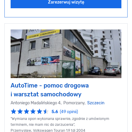
Zarezerwuj wizytę
AutoTime - pomoc drogowa
i warsztat samochodowy
Antoniego Madalińskiego 4, Pomorzany,
Szczecin
5.6
(49 opinii)
"Wymiana opon wykonana sprawnie, zgodnie z umówionym
terminem, nie mam nic do zarzucenia",
Przemysław, Volkswagen Touran 1.9 tdi 2004