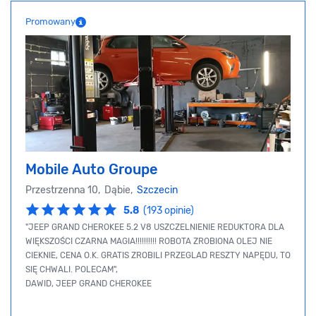
Promowany
Mobile Auto Groupe
Przestrzenna 10, Dąbie,
Szczecin
5.8
(193 opinie)
"JEEP GRAND CHEROKEE 5.2 V8 USZCZELNIENIE REDUKTORA DLA
WIĘKSZOŚCI CZARNA MAGIA!!!!!!!!!! ROBOTA ZROBIONA OLEJ NIE
CIEKNIE, CENA O.K. GRATIS ZROBILI PRZEGLAD RESZTY NAPĘDU, TO
SIĘ CHWALI. POLECAM",
DAWID, JEEP GRAND CHEROKEE