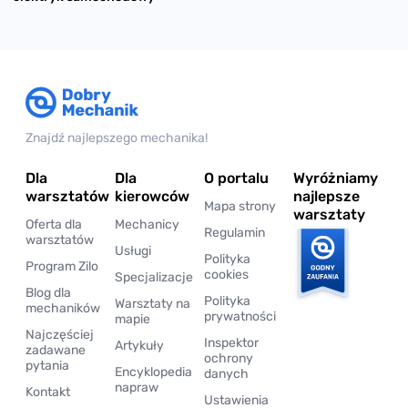
Znajdź najlepszego mechanika!
Dla
Dla
O portalu
Wyróżniamy
warsztatów
kierowców
najlepsze
Mapa strony
warsztaty
Oferta dla
Mechanicy
Regulamin
warsztatów
Usługi
Polityka
Program Zilo
cookies
Specjalizacje
Blog dla
Polityka
Warsztaty na
mechaników
prywatności
mapie
Najczęściej
Inspektor
Artykuły
zadawane
ochrony
pytania
Encyklopedia
danych
napraw
Kontakt
Ustawienia