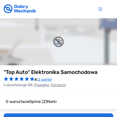
Item
"Top Auto" Elektronika Samochodowa
1
of
6
(2 opinie)
0
Łukasińskiego 88,
Pogodno
,
Szczecin
O warsztacie
Opinie
(2)
Marki