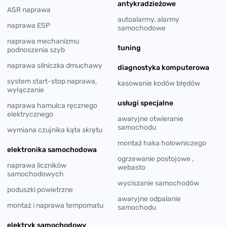
antykradzieżowe
ASR naprawa
autoalarmy, alarmy
naprawa ESP
samochodowe
naprawa mechanizmu
tuning
podnoszenia szyb
naprawa silniczka dmuchawy
diagnostyka komputerowa
system start-stop naprawa,
kasowanie kodów błędów
wyłączanie
usługi specjalne
naprawa hamulca ręcznego
elektrycznego
awaryjne otwieranie
samochodu
wymiana czujnika kąta skrętu
montaż haka holowniczego
elektronika samochodowa
ogrzewanie postojowe ,
naprawa liczników
webasto
samochodowych
wyciszanie samochodów
poduszki powietrzne
awaryjne odpalanie
montaż i naprawa tempomatu
samochodu
elektryk samochodowy