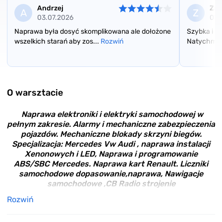
Andrzej
Zad
A
Z
03.07.2026
07.
Naprawa była dosyć skomplikowana ale dołożone
Szybka i s
wszelkich starań aby zos...
Rozwiń
Natychmias
Item
1
of
O warsztacie
3
Naprawa elektroniki i elektryki samochodowej w
pełnym zakresie. Alarmy i mechaniczne zabezpieczenia
pojazdów. Mechaniczne blokady skrzyni biegów.
Specjalizacja: Mercedes Vw Audi , naprawa instalacji
Xenonowych i LED, Naprawa i programowanie
ABS/SBC Mercedes. Naprawa kart Renault. Liczniki
samochodowe dopasowanie,naprawa, Nawigacje
samochodowe ,CB Radio strojenie
Rozwiń