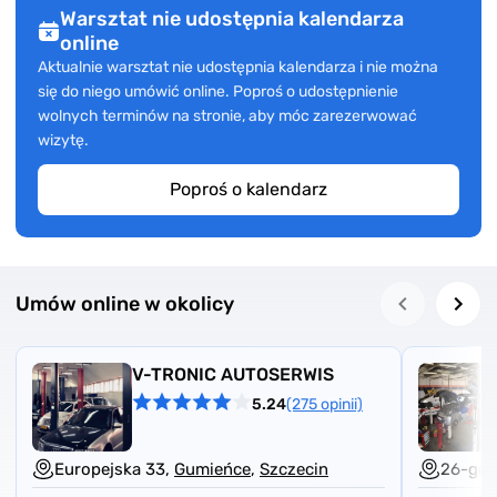
Warsztat nie udostępnia kalendarza
online
Aktualnie warsztat nie udostępnia kalendarza i nie można
się do niego umówić online. Poproś o udostępnienie
wolnych terminów na stronie, aby móc zarezerwować
wizytę.
Poproś o kalendarz
Umów online w okolicy
V-TRONIC AUTOSERWIS
5.24
(275 opinii)
Europejska 33,
Gumieńce
,
Szczecin
26-go 