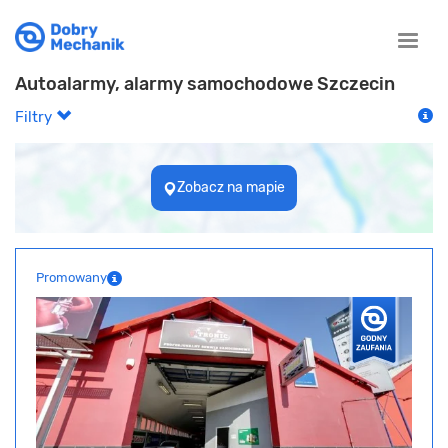
Toggle
naviga
Autoalarmy, alarmy samochodowe Szczecin
Filtry
Zobacz na mapie
Promowany