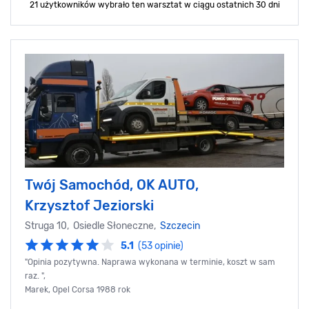
21 użytkowników wybrało ten warsztat
w ciągu ostatnich 30 dni
Twój Samochód, OK AUTO,
Krzysztof Jeziorski
Struga 10, Osiedle Słoneczne,
Szczecin
5.1
(53 opinie)
"Opinia pozytywna. Naprawa wykonana w terminie, koszt w sam
raz. ",
Marek, Opel Corsa 1988 rok