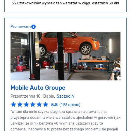
22 użytkowników wybrało ten warsztat
w ciągu ostatnich 30 dni
Promowany
Mobile Auto Groupe
Przestrzenna 10, Dąbie,
Szczecin
5.8
(193 opinie)
"Witam dla mnie szybka diagnoza sprawna naprawa i cena
przystepna dodam iz wiele warsztatów zjechalem w gorzowie i jak
uslyszeli ze silnik benzyna v8 wymiana uszczelniaczy to
odmawiali naprawy a tu prosze bez zadnego problemu sie podjeli