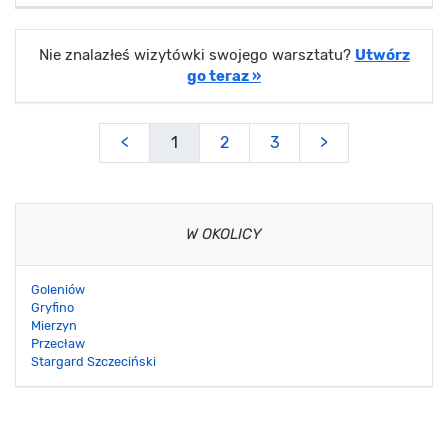
Nie znalazłeś wizytówki swojego warsztatu?
Utwórz
go teraz »
<
1
2
3
>
W OKOLICY
Goleniów
Gryfino
Mierzyn
Przecław
Stargard Szczeciński