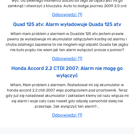
wyc. Od pewnego momentu doszło do tego że ciężko jest mi go
zamknąć i otworzyć z kluczyka. Auto to dodge journey 2009 2.0 crd
Odpowiedzi (1)
Quad 125 atv: Alarm wyładowuje Quada 125 atv
Witam mam problem z alarmem w Quadzie 125 atv jestem prawie
pewny że wyładowuje mi akumulator odłączyłem kostkę od alarmu i
chyba zdalnego zapalania to nie mogłem wgl odpalić Quada tak jagby
nie było prądu nie wiem jak ten alarm wyłączyć prosze o pomoc?
Odpowiedzi (1)
Honda Accord 2.2 CTDI 2007: Alarm nie mogę go
wyłączyć
Witam, Mam problem z alarmem. Rozładował mi się akumulator w
honda accord 2.2 ctdi 2007 więc podłączyłem pod prostownik. Teraz
gdy już się naładował akumulator i zakładam klemy od razu włącza mi
się alarm i wyje cały czas nawet gdy odpalę samochód dalej nie
przestaje. Jak wyłączyć ten alarm?...
Odpowiedzi (1)