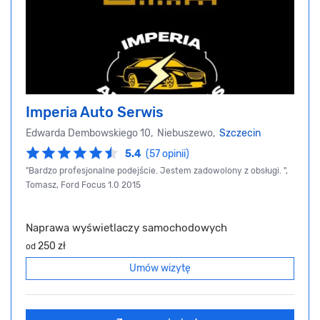
Imperia Auto Serwis
Edwarda Dembowskiego 10, Niebuszewo,
Szczecin
5.4
(57 opinii)
"Bardzo profesjonalne podejście. Jestem zadowolony z obsługi. ",
Tomasz, Ford Focus 1.0 2015
Naprawa wyświetlaczy samochodowych
250 zł
od
Umów wizytę