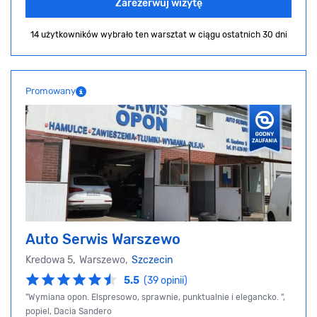
Zarezerwuj wizytę
14 użytkowników wybrało ten warsztat
w ciągu ostatnich 30 dni
Promowany
Auto Serwis Warszewo
Kredowa 5, Warszewo,
Szczecin
5.5
(39 opinii)
"Wymiana opon. Elspresowo, sprawnie, punktualnie i elegancko. ",
popiel, Dacia Sandero