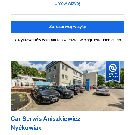
Umów wizytę
Zarezerwuj wizytę
8 użytkowników wybrało ten warsztat
w ciągu ostatnich 30 dni
Car Serwis Aniszkiewicz
Nyćkowiak