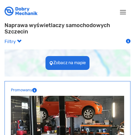
Toggle
naviga
Naprawa wyświetlaczy samochodowych
Szczecin
Filtry
Zobacz na mapie
Promowany