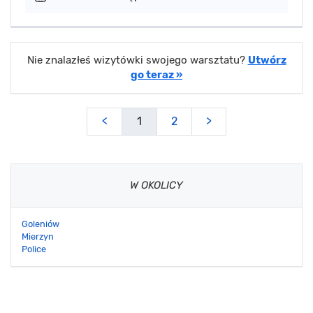
Nie znalazłeś wizytówki swojego warsztatu?
Utwórz
go teraz »
<
1
2
>
W OKOLICY
Goleniów
Mierzyn
Police