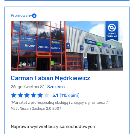
Promowany
Carman Fabian Mędrkiewicz
26-go Kwietnia 81,
Szczecin
5.1
(115 opinii)
"Warsztat z profesjonalną obsługą i znający się na rzecz .",
Mat , Nissan Qashqai 2.0 2007
Naprawa wyświetlaczy samochodowych