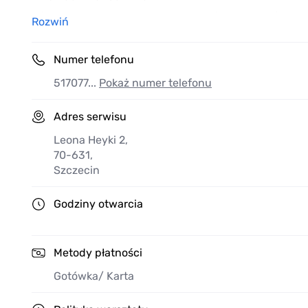
Oferujemy także rozliczenia bezgotówkowe z A/C.
Rozwiń
Numer telefonu
517077...
Pokaż numer telefonu
Adres serwisu
Leona Heyki 2
,
70-631
,
Szczecin
Godziny otwarcia
Metody płatności
Gotówka
/ Karta