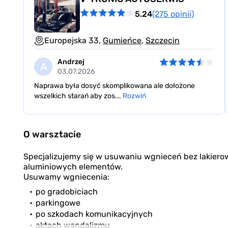
5.24
(275 opinii)
Europejska 33,
Gumieńce
,
Szczecin
Andrzej
A
03.07.2026
Naprawa była dosyć skomplikowana ale dołożone
wszelkich starań aby zos...
Rozwiń
Item
1
O warsztacie
of
3
Specjalizujemy się w usuwaniu wgnieceń bez lakiero
aluminiowych elementów.
Usuwamy wgniecenia:
po gradobiciach
parkingowe
po szkodach komunikacyjnych
aktach wandalizmu