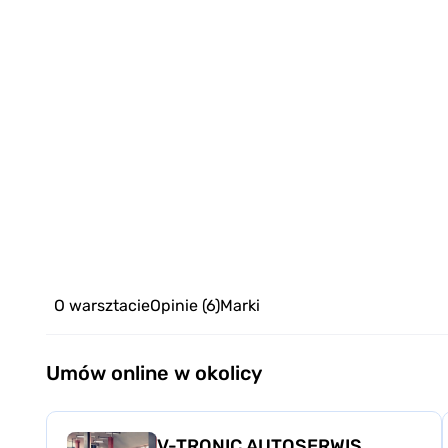
O warsztacie
Opinie
(6)
Marki
Umów online w okolicy
V-TRONIC AUTOSERWIS