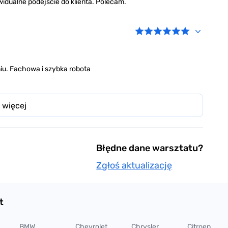
widualne podejście do klienta. Polecam.
u. Fachowa i szybka robota
 więcej
Błędne dane warsztatu?
Zgłoś aktualizację
t
BMW
Chevrolet
Chrysler
Citroen