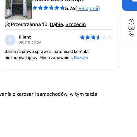
5.76
(193 opinii)
Przestrzenna 10,
Dąbie
,
Szczecin
26
Klient
K
Z
25.05.2026
Sama naprawa sprawna, natomiast kontakt
Szybk
niezadowalający. Mimo zapewnie...
Rozwiń
konta
wania z karoserii samochodów, w tym także