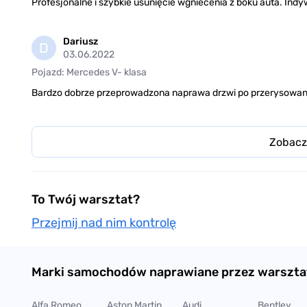
Profesjonalne i szybkie usunięcie wgniecenia z boku auta. Indy
Dariusz
D
03.06.2022
Pojazd: Mercedes V- klasa
Bardzo dobrze przeprowadzona naprawa drzwi po przerysowani
Zobacz
To Twój warsztat?
Przejmij nad nim kontrolę
Marki samochodów naprawiane przez warszta
Alfa Romeo
Aston Martin
Audi
Bentley