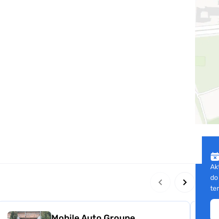
Ak
do
te
Mobile Auto Groupe