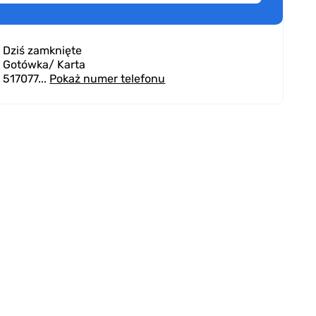
5.13
(116 opinii)
Dziś zamknięte
-go Kwietnia 81,
Szczecin
Gotówka
/ Karta
517077...
Pokaż numer telefonu
Zadowolona
07.08.2026
a i sprawna wymiana sprzęgła. Natychmiastowy
kt w przypadku ...
Rozwiń