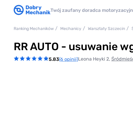
Twój zaufany doradca motoryzacyj
Ranking Mechaników
Mechanicy
Warsztaty Szczecin
RR AUTO - usuwanie wg
Leona Heyki 2,
Śródmieś
5.83
(6 opinii)
Item
1
of
0