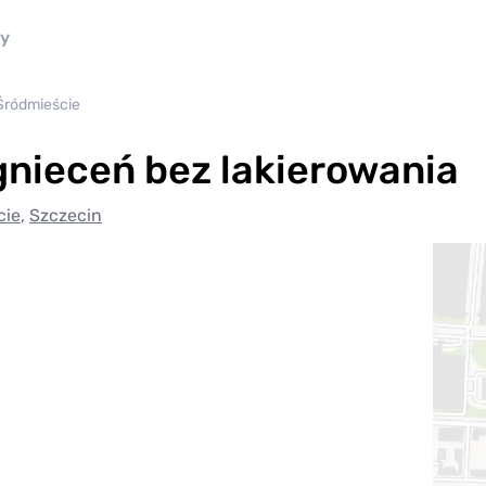
ny
Śródmieście
nieceń bez lakierowania
cie
,
Szczecin