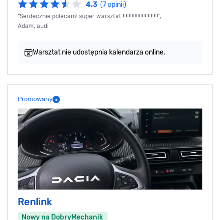
4.3
(7 opinii)
"Serdecznie polecam! super warsztat !!!!!!!!!!!!!!!!!!!!!!!!",
Adam, audi
Warsztat nie udostępnia kalendarza online.
Promowany
Renlink
Nowy na DobryMechanik