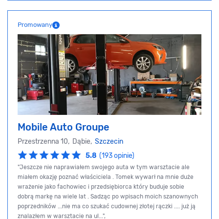
Promowany
Mobile Auto Groupe
Przestrzenna 10, Dąbie,
Szczecin
5.8
(193 opinie)
"Jeszcze nie naprawiałem swojego auta w tym warsztacie ale
miałem okazję poznać właściciela . Tomek wywarł na mnie duże
wrażenie jako fachowiec i przedsiębiorca który buduje sobie
dobrą markę na wiele lat . Sadząc po wpisach moich szanownych
poprzedników ...nie ma co szukać cudownej złotej rączki .... już ją
znalazłem w warsztacie na ul...",