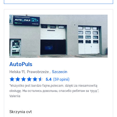
AutoPuls
Helska 11, Prawobrzeże ,
Szczecin
5.4
(59 opinii)
"Wszystko jest bardzo fajne,polecam. dzięki za niesamowitą
obsługę. Мы остались довольны, спасибо ребятам за труд.",
Valeriia
Skrzynia cvt