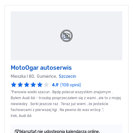
MotoOgar autoserwis
Mieszka I 80, Gumieńce,
Szczecin
4.9
(108 opinii)
"Panowie wielki szacun . Będę polecał wszystkim znajomym .
Byłem Audi A6 - troszkę posprzeczałem się z wami , ale to z mojej
niewiedzy . Sorki jeszcze raz . Teraz już wiem , że jesteście
fachowcami z pierwszej ligi . Na pewno do was wrócę .",
Irek, Audi A6
Warsztat nie udostępnia kalendarza online.