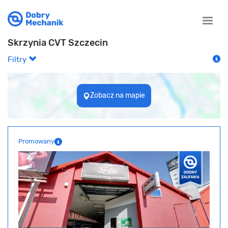
Toggle
naviga
Skrzynia CVT Szczecin
Filtry
Zobacz na mapie
Promowany