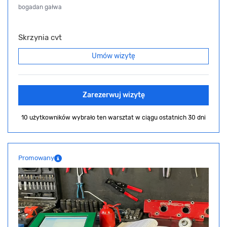
bogadan gałwa
Skrzynia cvt
Umów wizytę
Zarezerwuj wizytę
10 użytkowników wybrało ten warsztat
w ciągu ostatnich 30 dni
Promowany