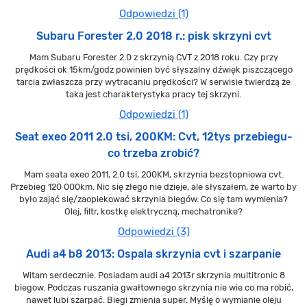
Odpowiedzi (1)
Subaru Forester 2,0 2018 r.: pisk skrzyni cvt
Mam Subaru Forester 2.0 z skrzynią CVT z 2018 roku. Czy przy
prędkości ok 15km/godz powinien być słyszalny dźwięk piszczącego
tarcia zwłaszcza przy wytracaniu prędkości? W serwisie twierdzą że
taka jest charakterystyka pracy tej skrzyni.
Odpowiedzi (1)
Seat exeo 2011 2.0 tsi, 200KM: Cvt, 12tys przebiegu-
co trzeba zrobić?
Mam seata exeo 2011, 2.0 tsi, 200KM, skrzynia bezstopniowa cvt.
Przebieg 120 000km. Nic się złego nie dzieje, ale słyszałem, że warto by
było zająć się/zaopiekować skrzynia biegów. Co się tam wymienia?
Olej, filtr, kostkę elektryczną, mechatronike?
Odpowiedzi (3)
Audi a4 b8 2013: Ospala skrzynia cvt i szarpanie
Witam serdecznie. Posiadam audi a4 2013r skrzynia multitronic 8
biegow. Podczas ruszania gwałtownego skrzynia nie wie co ma robić,
nawet lubi szarpać. Biegi zmienia super. Myślę o wymianie oleju