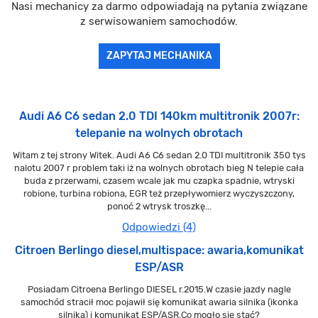
Nasi mechanicy za darmo odpowiadają na pytania związane
z serwisowaniem samochodów.
ZAPYTAJ MECHANIKA
Audi A6 C6 sedan 2.0 TDI 140km multitronik 2007r:
telepanie na wolnych obrotach
Witam z tej strony Witek. Audi A6 C6 sedan 2.0 TDI multitronik 350 tys
nalotu 2007 r problem taki iż na wolnych obrotach bieg N telepie cała
buda z przerwami, czasem wcale jak mu czapka spadnie, wtryski
robione, turbina robiona, EGR też przepływomierz wyczyszczony,
ponoć 2 wtrysk troszkę...
Odpowiedzi (4)
Citroen Berlingo diesel,multispace: awaria,komunikat
ESP/ASR
Posiadam Citroena Berlingo DIESEL r.2015.W czasie jazdy nagle
samochód stracił moc pojawił się komunikat awaria silnika (ikonka
silnika) i komunikat ESP/ASR.Co mogło się stać?