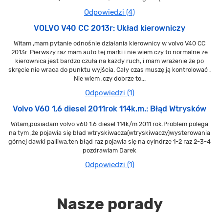
Odpowiedzi (4)
VOLVO V40 CC 2013r: Układ kierowniczy
Witam ,mam pytanie odnośnie działania kierownicy w volvo V40 CC
2013r. Pierwszy raz mam auto tej marki i nie wiem czy to normalne że
kierownica jest bardzo czuła na każdy ruch, i mam wrażenie że po
skręcie nie wraca do punktu wyjścia. Cały czas muszę ją kontrolować .
Nie wiem ,czy dobrze to...
Odpowiedzi (1)
Volvo V60 1,6 diesel 2011rok 114k.m.: Błąd Wtrysków
Witam,posiadam volvo v60 1.6 diesel 114k/m 2011 rok.Problem polega
na tym ,że pojawia się bład wtryskiwacza(wtryskiwaczy)wysterowania
górnej dawki paliiwa,ten błąd raz pojawia się na cylndrze 1-2 raz 2-3-4
pozdrawiam Darek
Odpowiedzi (1)
Nasze porady