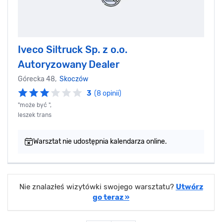
Iveco Siltruck Sp. z o.o.
Autoryzowany Dealer
Górecka 48,
Skoczów
3
(8 opinii)
"może być ",
leszek trans
Warsztat nie udostępnia kalendarza online.
Nie znalazłeś wizytówki swojego warsztatu?
Utwórz
go teraz »