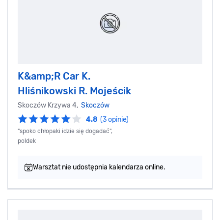
K&amp;R Car K.
Hliśnikowski R. Mojeścik
Skoczów Krzywa 4,
Skoczów
4.8
(3 opinie)
"spoko chłopaki idzie się dogadać",
poldek
Warsztat nie udostępnia kalendarza online.