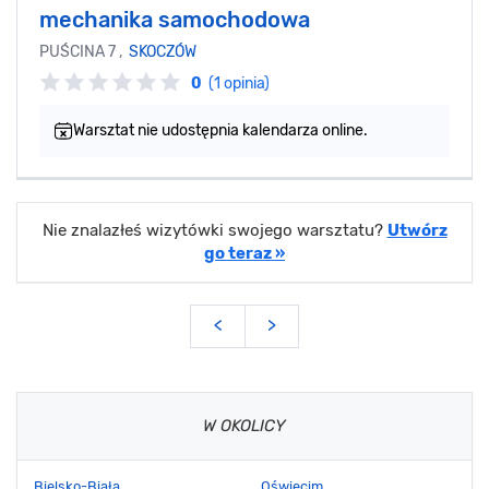
mechanika samochodowa
PUŚCINA 7 ,
SKOCZÓW
0
(1 opinia)
Warsztat nie udostępnia kalendarza online.
Nie znalazłeś wizytówki swojego warsztatu?
Utwórz
go teraz »
<
>
W OKOLICY
Bielsko-Biała
Oświęcim