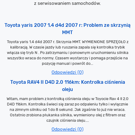
z serwisowaniem samochodów.
Toyota yaris 2007 1.4 d4d 2007 r: Problem ze skrzynią
MMT
Toyota yaris 1.4 d4d 2007 r. Skrzynia MMT. WYMIENIONE SPRZĘGŁO z
kalibracją. W czasie jazdy lub ruszania zapala się kontrolka trybik
włącza się tryb N . Po zatrzymaniu i ponownym uruchomieniu silnika
wszystko wraca do normy. Czasem wystarczy i pomaga przejście na
pozycję manual i powrót do...
Odpowiedzi (0)
Toyota RAV4 II D4D 2.0 116km: Kontrolka ciśnienia
oleju
Witam, mam problem z kontrolką ciśnienia oleju w Toyocie Rav 4 II 2.0
D4D 116km. Kontrolka świeci się zaraz po odpaleniu tylko i wyłącznie
na zimnym silniku od 1 do 8 sekund. Jak zgaśnie to już nie wraca.
Ostatnio zrobiona płukanka silnika, wymieniony olej z filtrem oraz
czujnik ciśnienia oleju....
Odpowiedzi (0)