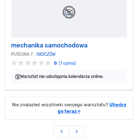
mechanika samochodowa
PUŚCINA 7 ,
SKOCZÓW
0
(1 opinia)
Warsztat nie udostępnia kalendarza online.
Nie znalazłeś wizytówki swojego warsztatu?
Utwórz
go teraz »
<
>