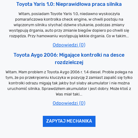
Toyota Yaris 1.0: Nieprawidłowa praca silnika
Witam, posiadam Toyote Yaris 1.0, niedawno wyskoczyła
pomarańczowa kontrolka check engine, w chwili postoju na
włączonym silniku słychać dziwne stukanie, podczas zmiany
występują drgania, auto przy zmianie biegów dopiero po chwili się
rozpędza. Przy hamowaniu występują lekkie drgania. Co w takim...
Odpowiedzi (0)
Toyota Aygo 2006: Migające kontrolki na desce
rozdzielczej
Witam. Mam problem z Toyota Aygo 2006 r. 1.4 diesel. Proble polega na
tym, że po przekręceniu kluczyka w pozycję 2 zamiast zapalić się tylko
kontrolki odrazu migają tak jakby był słaby akumulator i nie można
uruchomić silnika. Sprawdziłem akumulator i jest dobry. Może ktoś z
Was miał taki...
Odpowiedzi (0)
ZAPYTAJ MECHANIKA