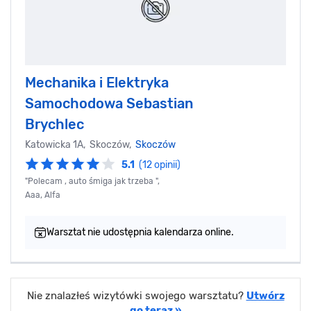
Mechanika i Elektryka
Samochodowa Sebastian
Brychlec
Katowicka 1A, Skoczów,
Skoczów
5.1
(12 opinii)
"Polecam , auto śmiga jak trzeba ",
Aaa, Alfa
Warsztat nie udostępnia kalendarza online.
Nie znalazłeś wizytówki swojego warsztatu?
Utwórz
go teraz »