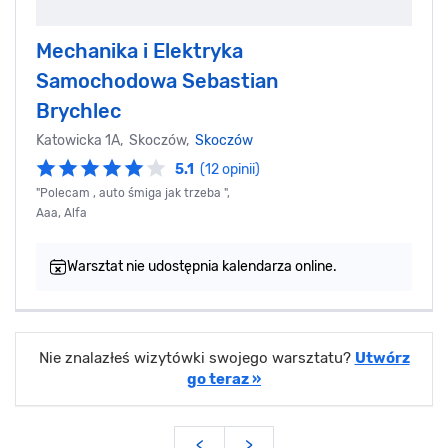
Mechanika i Elektryka
Samochodowa Sebastian
Brychlec
Katowicka 1A, Skoczów,
Skoczów
5.1
(12 opinii)
"Polecam , auto śmiga jak trzeba ",
Aaa, Alfa
Warsztat nie udostępnia kalendarza online.
Nie znalazłeś wizytówki swojego warsztatu?
Utwórz
go teraz »
<
>