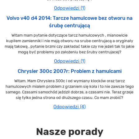
Odpowiedzi (1)
Volvo v40 d4 2014: Tarcze hamulcowe bez otworu na
śrubę centrującą
Witam mam pytanie dotyczące tarcz hamulcowych , mianowicie
kupiłem zamienniki i nie mają otworu na srube centrujacą a oryginały
mają takową , pytanie brzmi czy zakładać takie czy nie jeżeli tak to jakie
mogą być problemy po założeniu bez śruby centrujacej?
Odpowiedzi (1)
Chrysler 300c 2007r: Problem z hamulcami
Witam. Mam Chryslera 300c i od wymiany klocków oraz tarcz
hamulcowych mialem problem z grzaniem się koła i to nie zawsze tego
samego. Czasami samochód jeździł dobrze, a czasami nie. Teraz grzeje
się tylko jedna strona od dłuższego czasu. Co mam zrobić?
Odpowiedzi (4)
Nasze porady