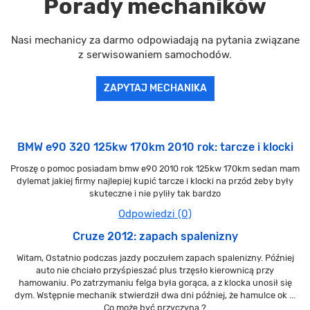
Porady mechaników
Nasi mechanicy za darmo odpowiadają na pytania związane
z serwisowaniem samochodów.
ZAPYTAJ MECHANIKA
BMW e90 320 125kw 170km 2010 rok: tarcze i klocki
Proszę o pomoc posiadam bmw e90 2010 rok 125kw 170km sedan mam
dylemat jakiej firmy najlepiej kupić tarcze i klocki na przód żeby były
skuteczne i nie pyliły tak bardzo
Odpowiedzi (0)
Cruze 2012: zapach spalenizny
Witam, Ostatnio podczas jazdy poczułem zapach spalenizny. Później
auto nie chciało przyśpieszać plus trzęsło kierownicą przy
hamowaniu. Po zatrzymaniu felga była gorąca, a z klocka unosił się
dym. Wstępnie mechanik stwierdził dwa dni później, że hamulce ok ...
Co może być przyczyną ?