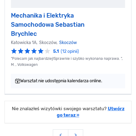
Mechanika i Elektryka
Samochodowa Sebastian
Brychlec
Katowicka 1A, Skoczów,
Skoczów
5.1
(12 opinii)
"Polecam jak najbardziej!Sprawnie i szybko wykonana naprawa. ",
M. , Volkswagen
Warsztat nie udostępnia kalendarza online.
Nie znalazłeś wizytówki swojego warsztatu?
Utwórz
go teraz »
<
>