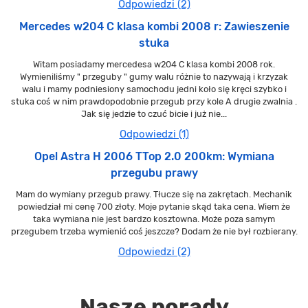
Odpowiedzi (2)
Mercedes w204 C klasa kombi 2008 r: Zawieszenie
stuka
Witam posiadamy mercedesa w204 C klasa kombi 2008 rok.
Wymieniliśmy " przeguby " gumy walu różnie to nazywają i krzyzak
walu i mamy podniesiony samochodu jedni koło się kręci szybko i
stuka coś w nim prawdopodobnie przegub przy kole A drugie zwalnia .
Jak się jedzie to czuć bicie i już nie...
Odpowiedzi (1)
Opel Astra H 2006 TTop 2.0 200km: Wymiana
przegubu prawy
Mam do wymiany przegub prawy. Tłucze się na zakrętach. Mechanik
powiedział mi cenę 700 złoty. Moje pytanie skąd taka cena. Wiem że
taka wymiana nie jest bardzo kosztowna. Może poza samym
przegubem trzeba wymienić coś jeszcze? Dodam że nie był rozbierany.
Odpowiedzi (2)
Nasze porady