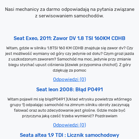
Nasi mechanicy za darmo odpowiadają na pytania związane
z serwisowaniem samochodów.
Seat Exeo, 2011: Zawor DV 1.8 TSI 160KM CDHB
Witam, gdzie w silniku 1.8TSI 160 KM CDHB znajduje się zawor dv? Czy
jest możliwość wymiany od góry czy jedynie od dołu? Czym grozi jazda
z uszkodzonym zaworem? Samochód ma moc, jedynie przy zmianie
biegu słychać upust ciśnienia (dzwiek przypomina chichot). Z góry
dziękuję za pomoc
Odpowiedzi (0)
Seat leon 2008: Błąd P0491
Witam pojawił mi się błądP0491 )Układ wtrysku powietrza wtórnego
grupy 1) odpalając samochód na zimnym silniku obroty zaczynają
falować oraz auto zdecydowanie jest głośne. Gdzie może być
przyczyna jaką cześć trzeba wymienić? Pozdrawiam
Odpowiedzi (0)
Seata altea 1.9 TDI : Licznik samochodowy