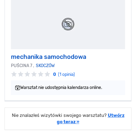
mechanika samochodowa
PUŚCINA 7 ,
SKOCZÓW
0
(1 opinia)
Warsztat nie udostępnia kalendarza online.
Nie znalazłeś wizytówki swojego warsztatu?
Utwórz
go teraz »