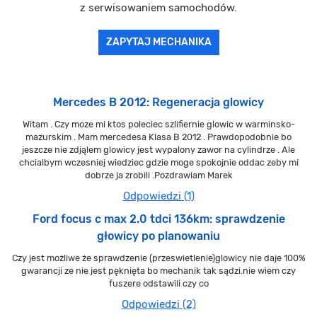
z serwisowaniem samochodów.
ZAPYTAJ MECHANIKA
Mercedes B 2012: Regeneracja glowicy
Witam . Czy moze mi ktos poleciec szlifiernie glowic w warminsko-
mazurskim . Mam mercedesa Klasa B 2012 . Prawdopodobnie bo
jeszcze nie zdjąlem glowicy jest wypalony zawor na cylindrze . Ale
chcialbym wczesniej wiedziec gdzie moge spokojnie oddac zeby mi
dobrze ja zrobili .Pozdrawiam Marek
Odpowiedzi (1)
Ford focus c max 2.0 tdci 136km: sprawdzenie
głowicy po planowaniu
Czy jest możliwe że sprawdzenie (przeswietlenie)glowicy nie daje 100%
gwarancji ze nie jest pęknięta bo mechanik tak sądzi.nie wiem czy
fuszere odstawili czy co
Odpowiedzi (2)