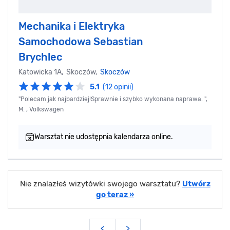
Mechanika i Elektryka
Samochodowa Sebastian
Brychlec
Katowicka 1A, Skoczów,
Skoczów
5.1
(12 opinii)
"Polecam jak najbardziej!Sprawnie i szybko wykonana naprawa. ",
M. , Volkswagen
Warsztat nie udostępnia kalendarza online.
Nie znalazłeś wizytówki swojego warsztatu?
Utwórz
go teraz »
<
>