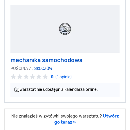
mechanika samochodowa
PUŚCINA 7 ,
SKOCZÓW
0
(1 opinia)
Warsztat nie udostępnia kalendarza online.
Nie znalazłeś wizytówki swojego warsztatu?
Utwórz
go teraz »