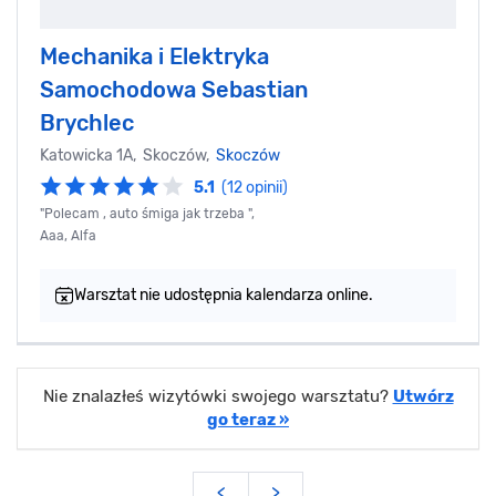
Mechanika i Elektryka
Samochodowa Sebastian
Brychlec
Katowicka 1A, Skoczów,
Skoczów
5.1
(12 opinii)
"Polecam , auto śmiga jak trzeba ",
Aaa, Alfa
Warsztat nie udostępnia kalendarza online.
Nie znalazłeś wizytówki swojego warsztatu?
Utwórz
go teraz »
<
>