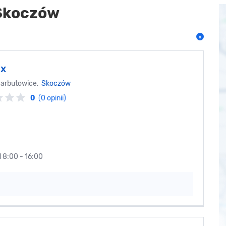
 Skoczów
ix
Harbutowice,
Skoczów
0
(0 opinii)
d 8:00 - 16:00