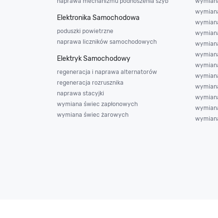
naprawa mechanizmu podnoszenia szyb
wymiana 
wymian
Elektronika Samochodowa
wymian
poduszki powietrzne
wymiana
naprawa liczników samochodowych
wymiana
wymiana
Elektryk Samochodowy
wymiana
regeneracja i naprawa alternatorów
wymiana
regeneracja rozrusznika
wymiana
naprawa stacyjki
wymiana
wymiana świec zapłonowych
wymiana
wymiana świec żarowych
wymian