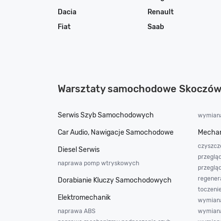
Dacia
Renault
Fiat
Saab
Warsztaty samochodowe Skoczó
Serwis Szyb Samochodowych
wymiana
Car Audio, Nawigacje Samochodowe
Mechan
czyszcz
Diesel Serwis
przeglą
naprawa pomp wtryskowych
przeglą
regener
Dorabianie Kluczy Samochodowych
toczeni
Elektromechanik
wymiana
naprawa ABS
wymiana