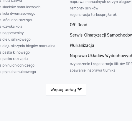
filtra paliwa
naprawa manualnych skrzyń biegów
a klocków hamulcowych
remonty silników
a koła dwumasowego
regeneracja turbosprężarek
 łańcucha rozrządu
Off-Road
 łożyska koła
 nagrzewnicy
Serwis Klimatyzacji Samochodo
 oleju silnikowego
Wulkanizacja
 oleju skrzynia biegów manualna
 paska klinowego
Naprawa Układów Wydechowyc
 paska rozrządu
czyszczenie i regeneracja filtrów DP
 płynu chłodniczego
spawanie, naprawa tłumika
a płynu hamulcowego
Więcej usług