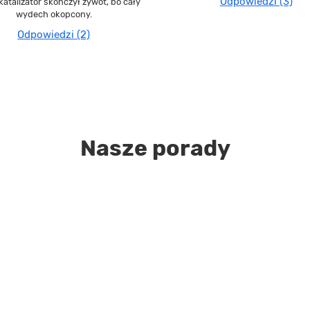
Odpowiedzi (3)
katalizator skończył żywot, bo cały
wydech okopcony.
Odpowiedzi (2)
Nasze porady