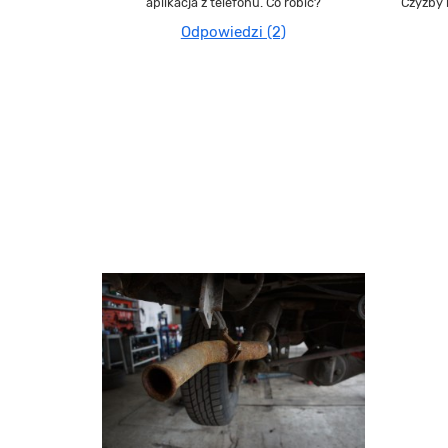
aplikacja z telefonu. Co robic?
Czyżby 
Odpowiedzi (2)