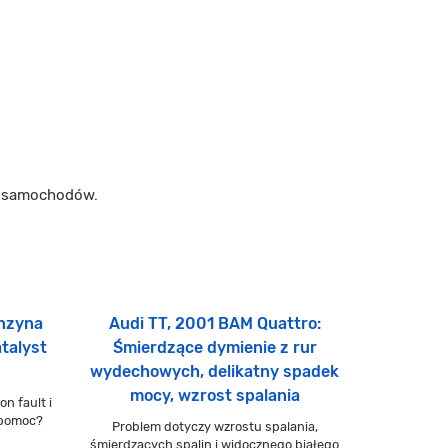
m samochodów.
enzyna
Audi TT, 2001 BAM Quattro:
atalyst
Śmierdzące dymienie z rur
wydechowych, delikatny spadek
mocy, wzrost spalania
on fault i
 pomoc?
Problem dotyczy wzrostu spalania,
śmierdzących spalin i widocznego białego