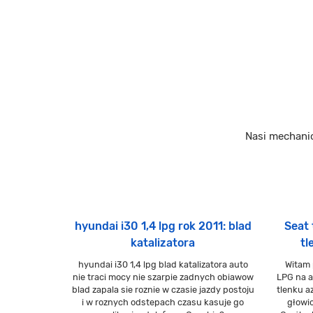
Nasi mechani
hyundai i30 1,4 lpg rok 2011: blad
Seat 
katalizatora
tl
hyundai i30 1,4 lpg blad katalizatora auto
Witam 
nie traci mocy nie szarpie zadnych obiawow
LPG na a
blad zapala sie roznie w czasie jazdy postoju
tlenku a
i w roznych odstepach czasu kasuje go
głowic