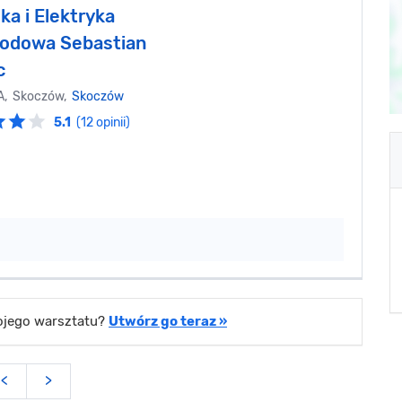
a i Elektryka
odowa Sebastian
c
1A, Skoczów,
Skoczów
5.1
(12 opinii)
wojego warsztatu?
Utwórz go teraz »
<
>