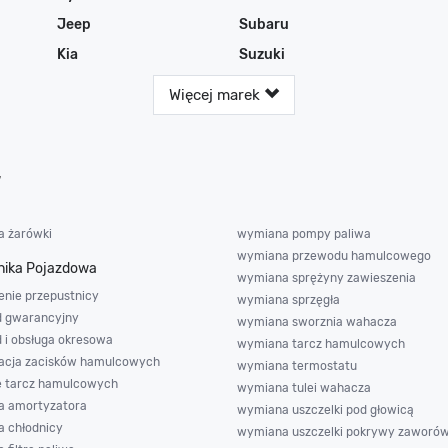
Jeep
Subaru
Kia
Suzuki
Więcej marek
w
 żarówki
wymiana pompy paliwa
wymiana przewodu hamulcowego
ika Pojazdowa
wymiana sprężyny zawieszenia
enie przepustnicy
wymiana sprzęgła
d gwarancyjny
wymiana sworznia wahacza
d i obsługa okresowa
wymiana tarcz hamulcowych
acja zacisków hamulcowych
wymiana termostatu
e tarcz hamulcowych
wymiana tulei wahacza
 amortyzatora
wymiana uszczelki pod głowicą
 chłodnicy
wymiana uszczelki pokrywy zaworó