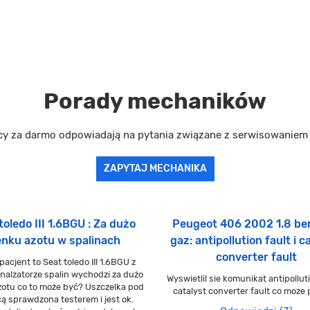
Porady mechaników
cy za darmo odpowiadają na pytania związane z serwisowanie
ZAPYTAJ MECHANIKA
toledo III 1.6BGU : Za dużo
Peugeot 406 2002 1.8 b
enku azotu w spalinach
gaz: antipollution fault i c
converter fault
pacjent to Seat toledo III 1.6BGU z
nalzatorze spalin wychodzi za dużo
Wyswietlil sie komunikat antipolluti
zotu co to może być? Uszczelka pod
catalyst converter fault co moze
ą sprawdzona testerem i jest ok.