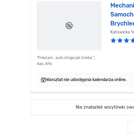
Mechanik
Samoch
Brychle
Katowicka 
"Polecam , auto śmiga jak trzeba ",
Aaa, Alfa
Warsztat nie udostępnia kalendarza online.
Nie znalazłeś wizytówki s