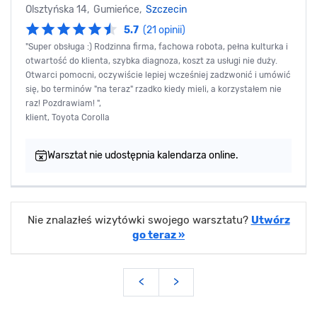
Olsztyńska 14, Gumieńce,
Szczecin
5.7
(21 opinii)
"Super obsługa :) Rodzinna firma, fachowa robota, pełna kulturka i
otwartość do klienta, szybka diagnoza, koszt za usługi nie duży.
Otwarci pomocni, oczywiście lepiej wcześniej zadzwonić i umówić
się, bo terminów "na teraz" rzadko kiedy mieli, a korzystałem nie
raz! Pozdrawiam! ",
klient, Toyota Corolla
Warsztat nie udostępnia kalendarza online.
Nie znalazłeś wizytówki swojego warsztatu?
Utwórz
go teraz »
<
>