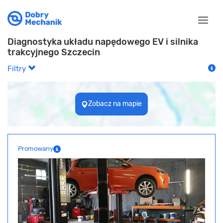
Toggle
naviga
Diagnostyka układu napędowego EV i silnika
trakcyjnego Szczecin
Filtry
Zobacz na mapie
Promowany