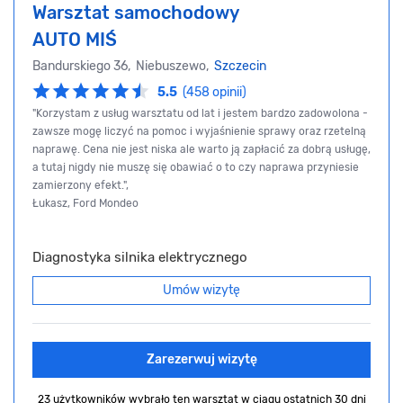
Warsztat samochodowy
AUTO MIŚ
Bandurskiego 36, Niebuszewo,
Szczecin
5.5
(458 opinii)
"Korzystam z usług warsztatu od lat i jestem bardzo zadowolona -
zawsze mogę liczyć na pomoc i wyjaśnienie sprawy oraz rzetelną
naprawę. Cena nie jest niska ale warto ją zapłacić za dobrą usługę,
a tutaj nigdy nie muszę się obawiać o to czy naprawa przyniesie
zamierzony efekt.",
Łukasz, Ford Mondeo
Diagnostyka silnika elektrycznego
Umów wizytę
Zarezerwuj wizytę
23 użytkowników wybrało ten warsztat
w ciągu ostatnich 30 dni