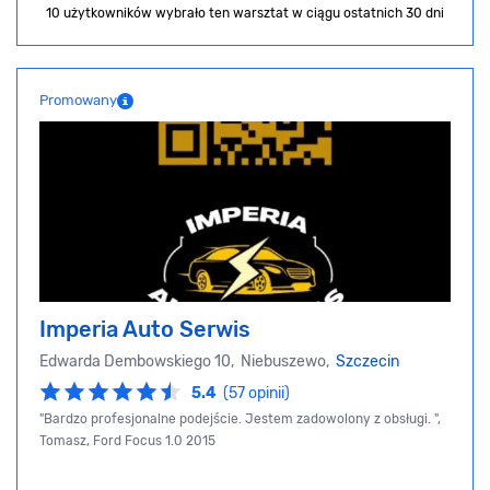
10 użytkowników wybrało ten warsztat
w ciągu ostatnich 30 dni
Promowany
Imperia Auto Serwis
Edwarda Dembowskiego 10, Niebuszewo,
Szczecin
5.4
(57 opinii)
"Bardzo profesjonalne podejście. Jestem zadowolony z obsługi. ",
Tomasz, Ford Focus 1.0 2015