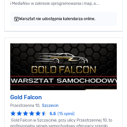
i MediaNav w zakresie oprogramowania i map, a...
Warsztat nie udostępnia kalendarza online.
Gold Falcon
Przestrzenna 10,
Szczecin
5.5
(15 opinii)
Gold Falcon w Szczecinie, przy ulicy Przestrzennej 10, to
profesjonalny serwis samochodowy oferujący szeroki