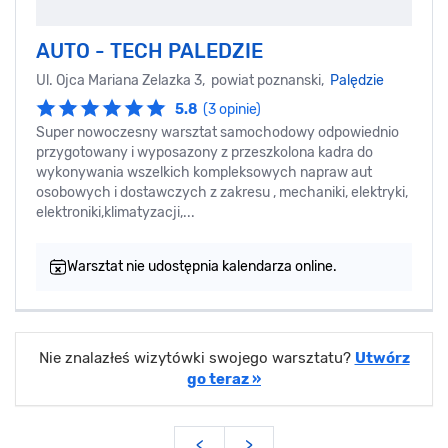
AUTO - TECH PALEDZIE
Ul. Ojca Mariana Zelazka 3, powiat poznanski,
Palędzie
5.8
(3 opinie)
Super nowoczesny warsztat samochodowy odpowiednio
przygotowany i wyposazony z przeszkolona kadra do
wykonywania wszelkich kompleksowych napraw aut
osobowych i dostawczych z zakresu , mechaniki, elektryki,
elektroniki,klimatyzacji,...
Warsztat nie udostępnia kalendarza online.
Nie znalazłeś wizytówki swojego warsztatu?
Utwórz
go teraz »
<
>