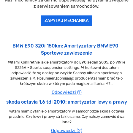
Nasi mechanicy za darmo odpowiadają na pytania związane
z serwisowaniem samochodów.
ZAPYTAJ MECHANIKA
BMW E90 320i 150km: Amortyzatory BMW E90-
Sportowe zawieszenie
Witam! Konkretnie jakie amortyzatory do E90 sedan 2005, po VIN'ie
S226A - Sports suspension settings. W hurtowni dostałem
odpowiedź, że są dostępne zwykłe Sachsy albo do sportowego
zawieszenia M. Rozumiem,(pomijając producenta) mam brać te o
krótszym skoku w którym pada magiczna literka M?...
Odpowiedzi (1)
skoda octavia 1,6 tdi 2010: amortyzator lewy a prawy
witam mam pytanie o amortyzatory w samochodzie skoda octavia
przednie. Czy lewy i prawy sà takie same. Czy należy zamowić dwa
inne?
Odpowiedzi (2)