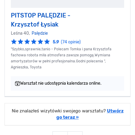
PITSTOP PALĘDZIE -
Krzysztof Łysiak
Leśna 40,
Palędzie
5.9
(74 opinie)
"Szybko,sprawnie,tanio - Polecam Tomka i pana Krzysztofa
fachowa robota miła atmosfera zawsze pomogą.Wymiana
amortyzatorów w pełni profesjonalna.Godni polecenia ",
Agnieszka, Toyota
Warsztat nie udostępnia kalendarza online.
Nie znalazłeś wizytówki swojego warsztatu?
Utwórz
go teraz »