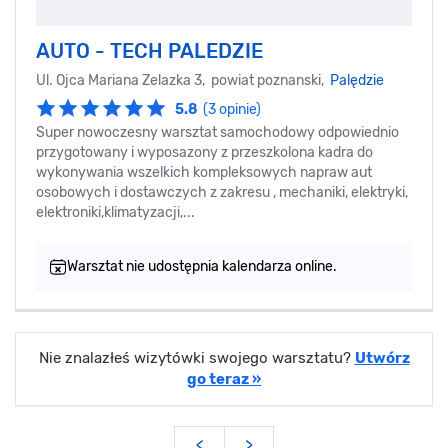
AUTO - TECH PALEDZIE
Ul. Ojca Mariana Zelazka 3, powiat poznanski,
Palędzie
5.8
(3 opinie)
Super nowoczesny warsztat samochodowy odpowiednio
przygotowany i wyposazony z przeszkolona kadra do
wykonywania wszelkich kompleksowych napraw aut
osobowych i dostawczych z zakresu , mechaniki, elektryki,
elektroniki,klimatyzacji,...
Warsztat nie udostępnia kalendarza online.
Nie znalazłeś wizytówki swojego warsztatu?
Utwórz
go teraz »
<
>