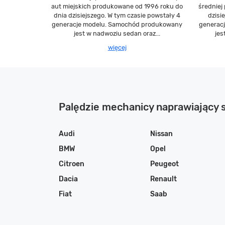
aut miejskich produkowane od 1996 roku do
średniej
dnia dzisiejszego. W tym czasie powstały 4
dzisi
generacje modelu. Samochód produkowany
generac
jest w nadwoziu sedan oraz...
jes
więcej
Palędzie mechanicy naprawiający
Audi
Nissan
BMW
Opel
Citroen
Peugeot
Dacia
Renault
Fiat
Saab