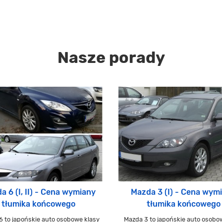
Nasze porady
a 6 (I, II) - Cena wymiany
Mazda 3 (I) - Cena wym
tłumika końcowego
tłumika końcowego
 to japońskie auto osobowe klasy
Mazda 3 to japońskie auto osobo