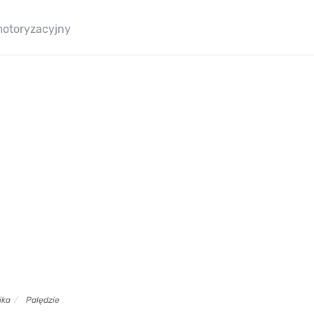
motoryzacyjny
ika
Palędzie