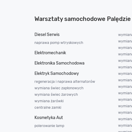
Warsztaty samochodowe Palędzie
Diesel Serwis
wymiana
wymiana
naprawa pomp wtryskowych
wymiana 
Elektromechanik
wymian
wymiana
Elektronika Samochodowa
wymiana
Elektryk Samochodowy
wymiana
wymiana
regeneracja i naprawa alternatorów
wymiana
wymiana świec zapłonowych
wymiana
wymiana świec żarowych
wymian
wymiana żarówki
wymian
centralne zamki
wymiana
Kosmetyka Aut
wymiana
wymiana
polerowanie lamp
wymiana