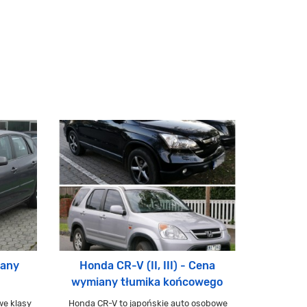
iany
Honda CR-V (II, III) - Cena
wymiany tłumika końcowego
we klasy
Honda CR-V to japońskie auto osobowe