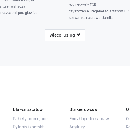
czyszczenie EGR
 tulei wahacza
czyszczenie i regeneracja filtrów DP
 uszczelki pod głowicą
spawanie, naprawa tłumika
Więcej usług
Dla warsztatów
Dla kierowców
O 
Pakiety promujące
Encyklopedia napraw
O 
Pytania i kontakt
Artykuły
Ka