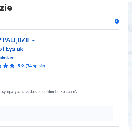
zie
 PALĘDZIE -
f Łysiak
alędzie
5.9
(74 opinie)
, sympatyczne podejście do klienta. Polecam",