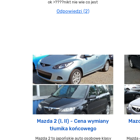
ok >????nikt nie wie co jest
Odpowiedzi (2)
Mazda 2 (I, II) - Cena wymiany
Mazd
tłumika końcowego
Mazda 2 to japońskie auto osobowe klasy
Mazda 6