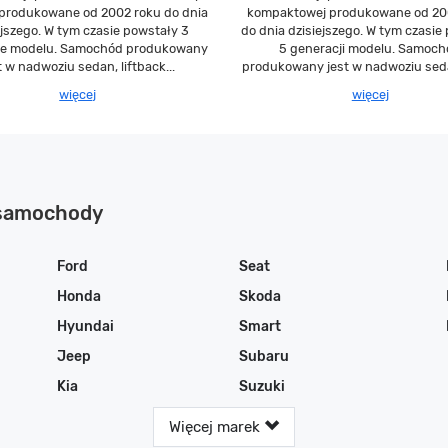
 produkowane od 2002 roku do dnia
kompaktowej produkowane od 20
ejszego. W tym czasie powstały 3
do dnia dzisiejszego. W tym czasie
je modelu. Samochód produkowany
5 generacji modelu. Samoc
t w nadwoziu sedan, liftback...
produkowany jest w nadwoziu seda
więcej
więcej
 samochody
Ford
Seat
Honda
Skoda
Hyundai
Smart
Jeep
Subaru
Kia
Suzuki
Więcej marek