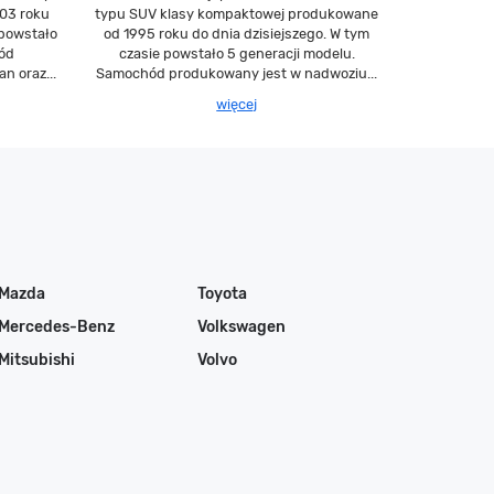
03 roku
typu SUV klasy kompaktowej produkowane
 powstało
od 1995 roku do dnia dzisiejszego. W tym
hód
czasie powstało 5 generacji modelu.
n oraz...
Samochód produkowany jest w nadwoziu...
więcej
Mazda
Toyota
Mercedes-Benz
Volkswagen
Mitsubishi
Volvo