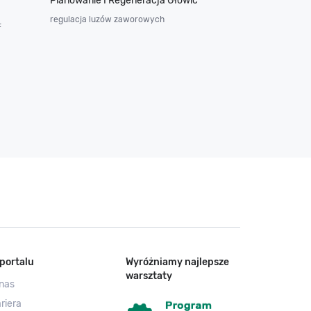
Planowanie I Regeneracja Głowic
regulacja luzów zaworowych
F
portalu
Wyróżniamy najlepsze
warsztaty
nas
riera