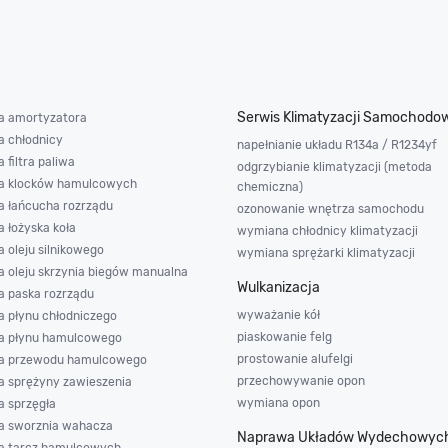
Serwis Klimatyzacji Samochodo
 amortyzatora
 chłodnicy
napełnianie układu R134a / R1234yf
filtra paliwa
odgrzybianie klimatyzacji (metoda
a klocków hamulcowych
chemiczna)
 łańcucha rozrządu
ozonowanie wnętrza samochodu
 łożyska koła
wymiana chłodnicy klimatyzacji
 oleju silnikowego
wymiana sprężarki klimatyzacji
 oleju skrzynia biegów manualna
Wulkanizacja
 paska rozrządu
wyważanie kół
 płynu chłodniczego
piaskowanie felg
a płynu hamulcowego
prostowanie alufelgi
a przewodu hamulcowego
przechowywanie opon
 sprężyny zawieszenia
wymiana opon
 sprzęgła
 sworznia wahacza
Naprawa Układów Wydechowyc
 tarcz hamulcowych