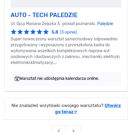
AUTO - TECH PALEDZIE
Ul. Ojca Mariana Zelazka 3, powiat poznanski,
Palędzie
5.8
(3 opinie)
Super nowoczesny warsztat samochodowy odpowiednio
przygotowany i wyposazony z przeszkolona kadra do
wykonywania wszelkich kompleksowych napraw aut
osobowych i dostawczych z zakresu , mechaniki, elektryki,
elektroniki,klimatyzacji,...
Warsztat nie udostępnia kalendarza online.
Nie znalazłeś wizytówki swojego warsztatu?
Utwórz
go teraz »
<
>