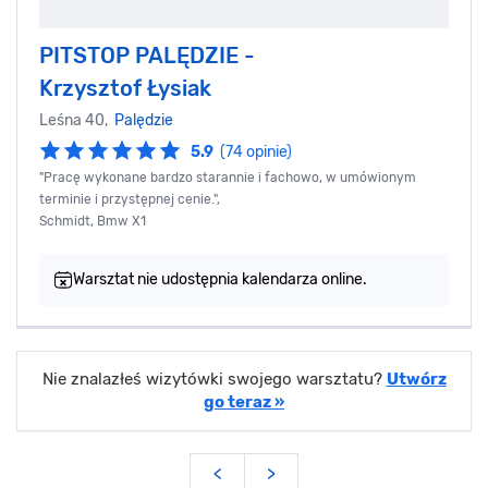
PITSTOP PALĘDZIE -
Krzysztof Łysiak
Leśna 40,
Palędzie
5.9
(74 opinie)
"Pracę wykonane bardzo starannie i fachowo, w umówionym
terminie i przystępnej cenie.",
Schmidt, Bmw X1
Warsztat nie udostępnia kalendarza online.
Nie znalazłeś wizytówki swojego warsztatu?
Utwórz
go teraz »
<
>