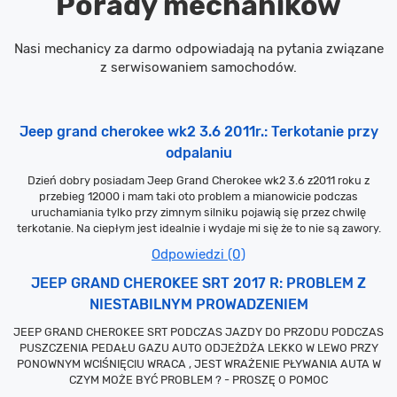
Porady mechaników
Nasi mechanicy za darmo odpowiadają na pytania związane
z serwisowaniem samochodów.
Jeep grand cherokee wk2 3.6 2011r.: Terkotanie przy
odpalaniu
Dzień dobry posiadam Jeep Grand Cherokee wk2 3.6 z2011 roku z
przebieg 12000 i mam taki oto problem a mianowicie podczas
uruchamiania tylko przy zimnym silniku pojawią się przez chwilę
terkotanie. Na ciepłym jest idealnie i wydaje mi się że to nie są zawory.
Odpowiedzi (0)
JEEP GRAND CHEROKEE SRT 2017 R: PROBLEM Z
NIESTABILNYM PROWADZENIEM
JEEP GRAND CHEROKEE SRT PODCZAS JAZDY DO PRZODU PODCZAS
PUSZCZENIA PEDAŁU GAZU AUTO ODJEŻDŻA LEKKO W LEWO PRZY
PONOWNYM WCIŚNIĘCIU WRACA , JEST WRAŻENIE PŁYWANIA AUTA W
CZYM MOŻE BYĆ PROBLEM ? - PROSZĘ O POMOC