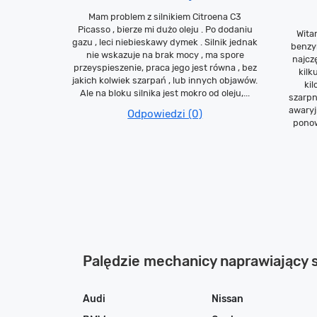
Mam problem z silnikiem Citroena C3
Picasso , bierze mi dużo oleju . Po dodaniu
Wita
gazu , leci niebieskawy dymek . Silnik jednak
benzy
nie wskazuje na brak mocy , ma spore
najcz
przeyspieszenie, praca jego jest równa , bez
kilk
jakich kolwiek szarpań , lub innych objawów.
kil
Ale na bloku silnika jest mokro od oleju,...
szarpn
awaryj
Odpowiedzi (0)
ponow
Palędzie mechanicy naprawiający
Audi
Nissan