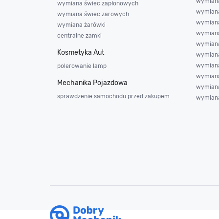
wymiana
wymiana świec zapłonowych
wymiana
wymiana świec żarowych
wymian
wymiana żarówki
wymian
centralne zamki
wymiana
Kosmetyka Aut
wymiana
wymiana
polerowanie lamp
wymiana
Mechanika Pojazdowa
wymiana
sprawdzenie samochodu przed zakupem
wymiana