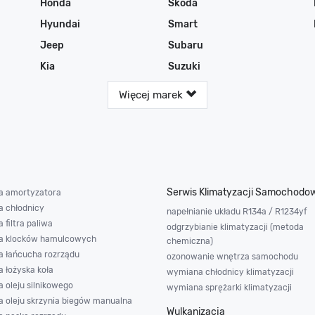
Honda
Skoda
Hyundai
Smart
Jeep
Subaru
Kia
Suzuki
Więcej marek
Serwis Klimatyzacji Samochodo
 amortyzatora
 chłodnicy
napełnianie układu R134a / R1234yf
filtra paliwa
odgrzybianie klimatyzacji (metoda
a klocków hamulcowych
chemiczna)
 łańcucha rozrządu
ozonowanie wnętrza samochodu
 łożyska koła
wymiana chłodnicy klimatyzacji
 oleju silnikowego
wymiana sprężarki klimatyzacji
 oleju skrzynia biegów manualna
Wulkanizacja