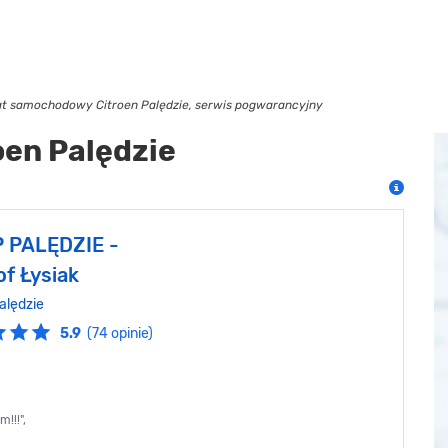
t samochodowy Citroen Palędzie, serwis pogwarancyjny
oen Palędzie
 PALĘDZIE -
f Łysiak
alędzie
5.9
(74 opinie)
!!!",