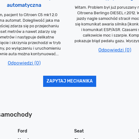
automatyczna
Witam. Problem był już poruszany 
Citroena Berlingo DIESEL r.2012. 
m, pacjent to Citroen C5 mk1 2.0
jazdy nagle samochód stracił moc
na automat. Dolegliwość jaka ma
się komunikat awaria silnika (ikonka
ęściej zdarza się po przejechaniu
i komunikat ESP/ASR. Czasami s
uset metrów a nawet zdarzy się
całkowicie moc i szarpie. Kom
ometrów i następuje delikatne
pokazuje błąd pedału gazu. Wyczys
ięcie i skrzynia przechodzi w tryb
ny, po wyłączeniu i uruchomieniu
Odpowiedzi (0)
nie auta można kontynuować...
Odpowiedzi (0)
ZAPYTAJ MECHANIKA
 samochody
Ford
Seat