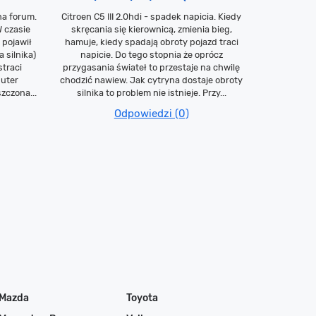
na forum.
Citroen C5 III 2.0hdi - spadek napicia. Kiedy
W czasie
skręcania się kierownicą, zmienia bieg,
 pojawił
hamuje, kiedy spadają obroty pojazd traci
 silnika)
napicie. Do tego stopnia że oprócz
traci
przygasania świateł to przestaje na chwilę
puter
chodzić nawiew. Jak cytryna dostaje obroty
zczona...
silnika to problem nie istnieje. Przy...
Odpowiedzi (0)
Mazda
Toyota