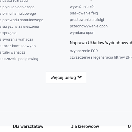
 paska rozrządu
wyważanie kół
 płynu chłodniczego
piaskowanie felg
a płynu hamulcowego
prostowanie alufelgi
a przewodu hamulcowego
przechowywanie opon
 sprężyny zawieszenia
wymiana opon
 sprzęgła
 sworznia wahacza
Naprawa Układów Wydechowyc
 tarcz hamulcowych
czyszczenie EGR
 tulei wahacza
czyszczenie i regeneracja filtrów DP
 uszczelki pod głowicą
Więcej usług
Dla warsztatów
Dla kierowców
O 