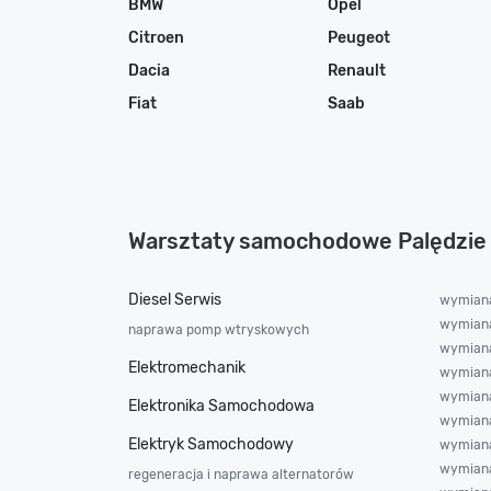
BMW
Opel
Citroen
Peugeot
Dacia
Renault
Fiat
Saab
Warsztaty samochodowe Palędzie
Diesel Serwis
wymiana
wymiana
naprawa pomp wtryskowych
wymiana 
Elektromechanik
wymian
wymiana
Elektronika Samochodowa
wymiana
Elektryk Samochodowy
wymiana
wymiana
regeneracja i naprawa alternatorów