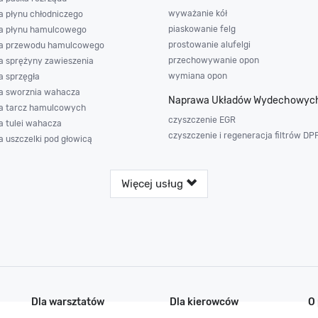
wyważanie kół
 płynu chłodniczego
piaskowanie felg
a płynu hamulcowego
prostowanie alufelgi
a przewodu hamulcowego
przechowywanie opon
 sprężyny zawieszenia
wymiana opon
 sprzęgła
 sworznia wahacza
Naprawa Układów Wydechowyc
 tarcz hamulcowych
czyszczenie EGR
 tulei wahacza
czyszczenie i regeneracja filtrów DP
 uszczelki pod głowicą
Więcej usług
Dla warsztatów
Dla kierowców
O 