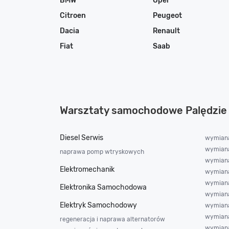
BMW
Opel
Citroen
Peugeot
Dacia
Renault
Fiat
Saab
Warsztaty samochodowe Palędzie
Diesel Serwis
wymiana
wymiana
naprawa pomp wtryskowych
wymiana 
Elektromechanik
wymian
wymiana
Elektronika Samochodowa
wymiana
Elektryk Samochodowy
wymiana
wymiana
regeneracja i naprawa alternatorów
wymiana