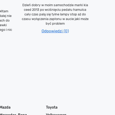
Dzień dobry w moim samochodzie marki kia
ceed 2013 po wciśnięciu pedału hamulca
 Witam
cały czas palą się tylne lampy stop aż do
alej nie
czasu wyłączenia zapłonu w aucie jaki może
ach do
być problem
cewki
go i nic
Odpowiedzi (0)
Mazda
Toyota