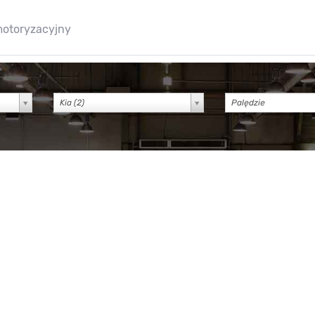
motoryzacyjny
Kia (2)