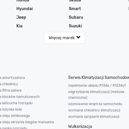
Honda
Skoda
Hyundai
Smart
Jeep
Subaru
Kia
Suzuki
Więcej marek
Serwis Klimatyzacji Samochodo
 amortyzatora
 chłodnicy
napełnianie układu R134a / R1234yf
filtra paliwa
odgrzybianie klimatyzacji (metoda
a klocków hamulcowych
chemiczna)
 łańcucha rozrządu
ozonowanie wnętrza samochodu
 łożyska koła
wymiana chłodnicy klimatyzacji
 oleju silnikowego
wymiana sprężarki klimatyzacji
 oleju skrzynia biegów manualna
Wulkanizacja
 paska rozrządu