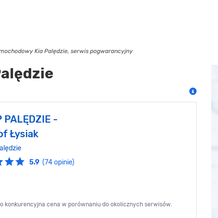
mochodowy Kia Palędzie, serwis pogwarancyjny
Palędzie
 PALĘDZIE -
f Łysiak
alędzie
5.9
(74 opinie)
zo konkurencyjna cena w porównaniu do okolicznych serwisów.