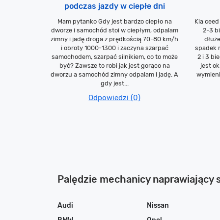
podczas jazdy w ciepłe dni
Mam pytanko Gdy jest bardzo ciepło na
Kia ceed
dworze i samochód stoi w ciepłym, odpalam
2-3 b
zimny i jadę droga z prędkością 70-80 km/h
dłuże
i obroty 1000-1300 i zaczyna szarpać
spadek m
samochodem, szarpać silnikiem, co to może
2 i 3 b
być? Zawsze to robi jak jest gorąco na
jest o
dworzu a samochód zimny odpalam i jadę. A
wymienio
gdy jest...
Odpowiedzi (0)
Palędzie mechanicy naprawiający
Audi
Nissan