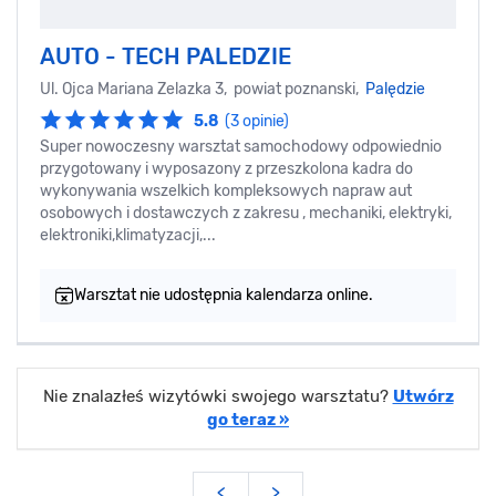
AUTO - TECH PALEDZIE
Ul. Ojca Mariana Zelazka 3, powiat poznanski,
Palędzie
5.8
(3 opinie)
Super nowoczesny warsztat samochodowy odpowiednio
przygotowany i wyposazony z przeszkolona kadra do
wykonywania wszelkich kompleksowych napraw aut
osobowych i dostawczych z zakresu , mechaniki, elektryki,
elektroniki,klimatyzacji,...
Warsztat nie udostępnia kalendarza online.
Nie znalazłeś wizytówki swojego warsztatu?
Utwórz
go teraz »
<
>