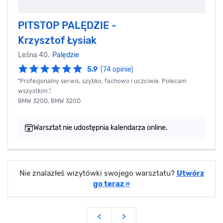
PITSTOP PALĘDZIE -
Krzysztof Łysiak
Leśna 40,
Palędzie
5.9
(74 opinie)
"Profesjonalny serwis, szybko, fachowo i uczciwie. Polecam
wszystkim.",
BMW 320D, BMW 320D
Warsztat nie udostępnia kalendarza online.
Nie znalazłeś wizytówki swojego warsztatu?
Utwórz
go teraz »
<
>