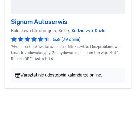
Signum Autoserwis
Bolesława Chrobrego 5, Koźle,
Kędzierzyn-Koźle
5.6
(39 opinii)
"Wymiana klocków, tarcz, oleju + filtr - szybko i bezproblemowo.
koszt b. zadowalacjący. Zdecydowanie polecam ten warsztat.",
Robert, OPEL Astra H 1.4
Warsztat nie udostępnia kalendarza online.