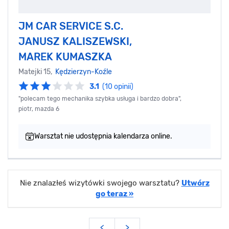
JM CAR SERVICE S.C.
JANUSZ KALISZEWSKI,
MAREK KUMASZKA
Matejki 15,
Kędzierzyn-Koźle
3.1
(10 opinii)
"polecam tego mechanika szybka usługa i bardzo dobra",
piotr, mazda 6
Warsztat nie udostępnia kalendarza online.
Nie znalazłeś wizytówki swojego warsztatu?
Utwórz
go teraz »
<
>