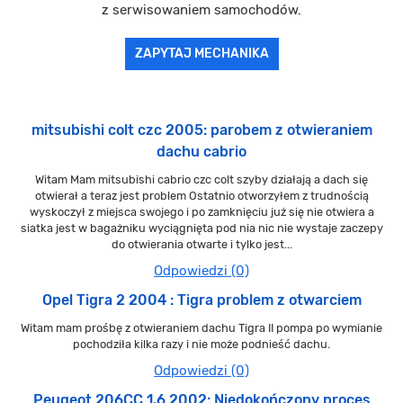
z serwisowaniem samochodów.
ZAPYTAJ MECHANIKA
mitsubishi colt czc 2005: parobem z otwieraniem
dachu cabrio
Witam Mam mitsubishi cabrio czc colt szyby działają a dach się
otwierał a teraz jest problem Ostatnio otworzyłem z trudnością
wyskoczył z miejsca swojego i po zamknięciu już się nie otwiera a
siatka jest w bagażniku wyciągnięta pod nia nic nie wystaje zaczepy
do otwierania otwarte i tylko jest...
Odpowiedzi (0)
Opel Tigra 2 2004 : Tigra problem z otwarciem
Witam mam prośbę z otwieraniem dachu Tigra II pompa po wymianie
pochodziła kilka razy i nie może podnieść dachu.
Odpowiedzi (0)
Peugeot 206CC 1.6 2002: Niedokończony proces